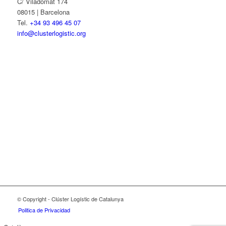
C/ Viladomat 174
08015 | Barcelona
Tel.
+34 93 496 45 07
info@clusterlogistic.org
© Copyright - Clúster Logístic de Catalunya
Politica de Privacidad