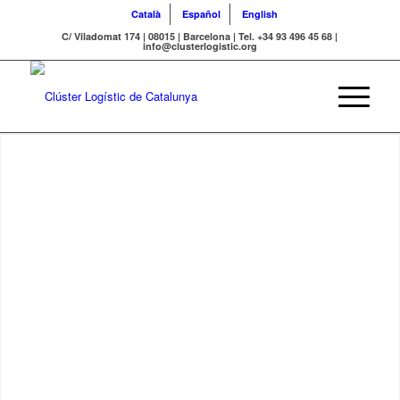
Català
Español
English
C/ Viladomat 174 | 08015 | Barcelona | Tel. +34 93 496 45 68 |
info@clusterlogistic.org