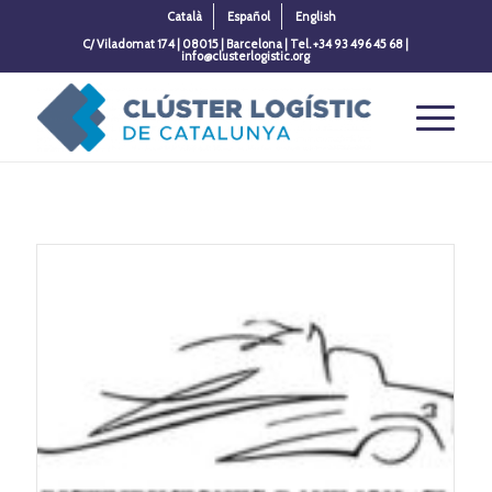
Català
Español
English
C/ Viladomat 174 | 08015 | Barcelona | Tel. +34 93 496 45 68 |
info@clusterlogistic.org