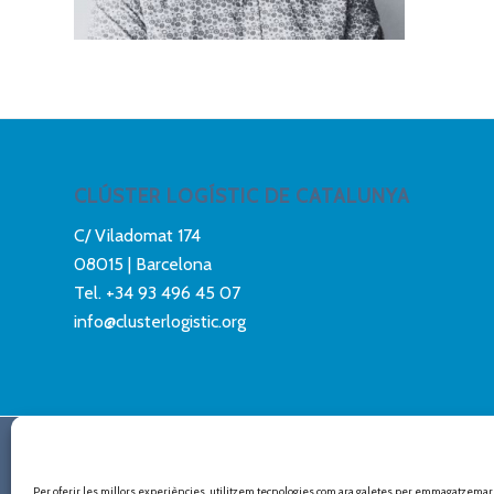
CLÚSTER LOGÍSTIC DE CATALUNYA
C/ Viladomat 174
08015 | Barcelona
Tel.
+34 93 496 45 07
info@clusterlogistic.org
© Copyright - Clúster Logístic de Catalunya
Per oferir les millors experiències, utilitzem tecnologies com ara galetes per emmagatzemar i