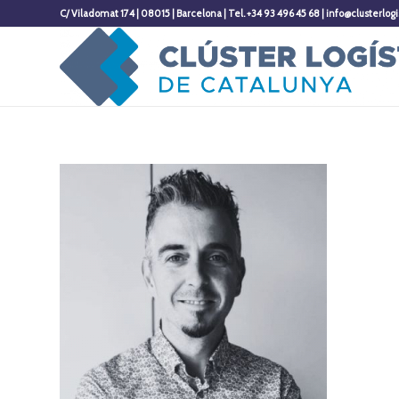
C/ Viladomat 174 | 08015 | Barcelona | Tel. +34 93 496 45 68 | info@clusterlogi