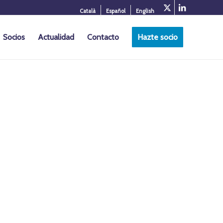
Català
Español
English
Socios
Actualidad
Contacto
Hazte socio