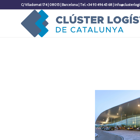
C/ Viladomat 174 | 08015 | Barcelona | Tel. +34 93 496 45 68 | info@clusterlogi