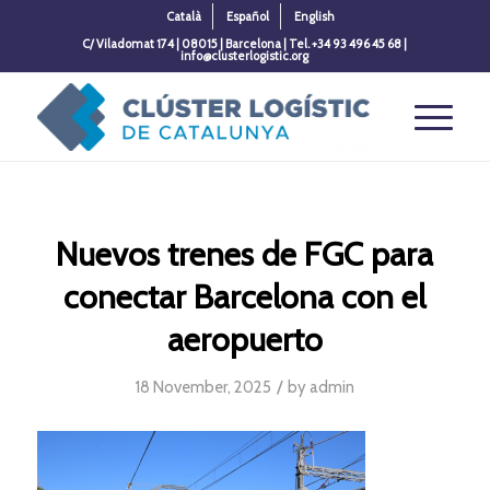
Català
Español
English
C/ Viladomat 174 | 08015 | Barcelona | Tel. +34 93 496 45 68 |
info@clusterlogistic.org
Nuevos trenes de FGC para
conectar Barcelona con el
aeropuerto
/
18 November, 2025
by
admin