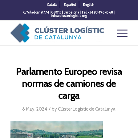
Català
Español
English
C/ Viladomat 174 | 08015 | Barcelona | Tel. +34 93 496 45 68 |
info@clusterlogistic.org
Parlamento Europeo revisa
normas de camiones de
carga
/
8 May, 2024
by
Clúster Logístic de Catalunya