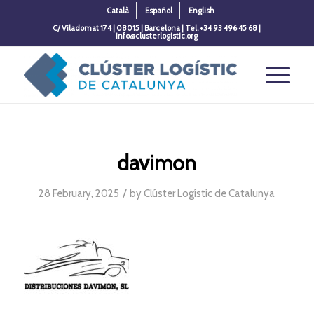
Català
Español
English
C/ Viladomat 174 | 08015 | Barcelona | Tel. +34 93 496 45 68 |
info@clusterlogistic.org
davimon
/
28 February, 2025
by
Clúster Logístic de Catalunya