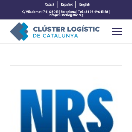
Català
Español
English
C/ Viladomat 174 | 08015 | Barcelona | Tel. +34 93 496 45 68 |
info@clusterlogistic.org