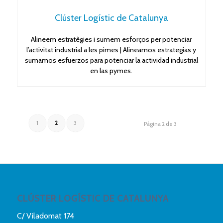
Clúster Logístic de Catalunya
Alineem estratègies i sumem esforços per potenciar
l’activitat industrial a les pimes | Alineamos estrategias y
sumamos esfuerzos para potenciar la actividad industrial
en las pymes.
1
2
3
Página 2 de 3
CLÚSTER LOGÍSTIC DE CATALUNYA
C/ Viladomat 174