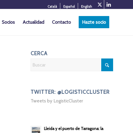
Català
Español
English
Socios
Actualidad
Contacto
Hazte socio
CERCA
TWITTER: @LOGISTICCLUSTER
Tweets by LogisticCluster
Lleida y el puerto de Tarragona: la