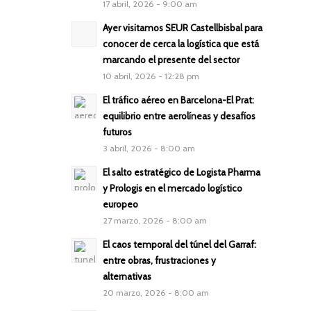
17 abril, 2026 - 9:00 am
Ayer visitamos SEUR Castellbisbal para
conocer de cerca la logística que está
marcando el presente del sector
10 abril, 2026 - 12:28 pm
El tráfico aéreo en Barcelona-El Prat:
equilibrio entre aerolíneas y desafíos
futuros
3 abril, 2026 - 8:00 am
El salto estratégico de Logista Pharma
y Prologis en el mercado logístico
europeo
27 marzo, 2026 - 8:00 am
El caos temporal del túnel del Garraf:
entre obras, frustraciones y
alternativas
20 marzo, 2026 - 8:00 am