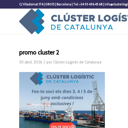
C/ Viladomat 174 | 08015 | Barcelona | Tel. +34 93 496 45 68 | info@clusterlogi
promo cluster 2
/
30 abril, 2026
por
Clúster Logístic de Catalunya