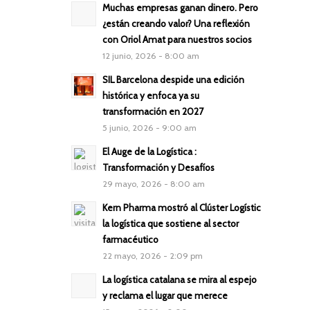
Muchas empresas ganan dinero. Pero
¿están creando valor? Una reflexión
con Oriol Amat para nuestros socios
12 junio, 2026 - 8:00 am
SIL Barcelona despide una edición
histórica y enfoca ya su
transformación en 2027
5 junio, 2026 - 9:00 am
El Auge de la Logística :
Transformación y Desafíos
29 mayo, 2026 - 8:00 am
Kern Pharma mostró al Clúster Logístic
la logística que sostiene al sector
farmacéutico
22 mayo, 2026 - 2:09 pm
La logística catalana se mira al espejo
y reclama el lugar que merece