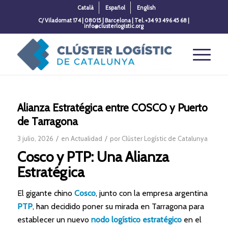
Català
Español
English
C/ Viladomat 174 | 08015 | Barcelona | Tel. +34 93 496 45 68 |
info@clusterlogistic.org
Alianza Estratégica entre COSCO y Puerto
de Tarragona
/
/
3 julio, 2026
en
Actualidad
por
Clúster Logístic de Catalunya
Cosco y PTP: Una Alianza
Estratégica
El gigante chino
Cosco
, junto con la empresa argentina
PTP
, han decidido poner su mirada en Tarragona para
establecer un nuevo
nodo logístico estratégico
en el