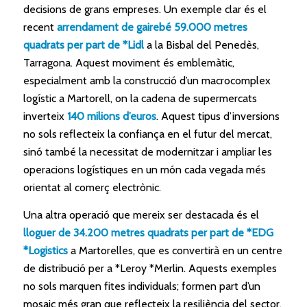
decisions de grans empreses. Un exemple clar és el
recent
arrendament de gairebé 59.000 metres
quadrats per part de *Lidl
a la Bisbal del Penedès,
Tarragona. Aquest moviment és emblemàtic,
especialment amb la construcció d’un macrocomplex
logístic a Martorell, on la cadena de supermercats
inverteix
140 milions d’euros
. Aquest tipus d’inversions
no sols reflecteix la confiança en el futur del mercat,
sinó també la necessitat de modernitzar i ampliar les
operacions logístiques en un món cada vegada més
orientat al comerç electrònic.
Una altra operació que mereix ser destacada és el
lloguer de 34.200 metres quadrats per part de *EDG
*Logistics
a Martorelles, que es convertirà en un centre
de distribució per a *Leroy *Merlin. Aquests exemples
no sols marquen fites individuals; formen part d’un
mosaic més gran que reflecteix la resiliència del sector.