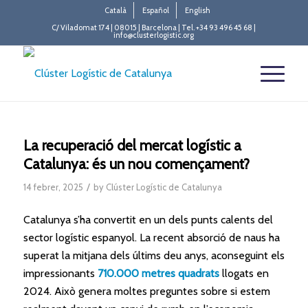
Català
Español
English
C/ Viladomat 174 | 08015 | Barcelona | Tel. +34 93 496 45 68 |
info@clusterlogistic.org
La recuperació del mercat logístic a
Catalunya: és un nou començament?
/
14 febrer, 2025
by
Clúster Logístic de Catalunya
Catalunya s’ha convertit en un dels punts calents del
sector logístic espanyol. La recent absorció de naus ha
superat la mitjana dels últims deu anys, aconseguint els
impressionants
710.000 metres quadrats
llogats en
2024. Això genera moltes preguntes sobre si estem