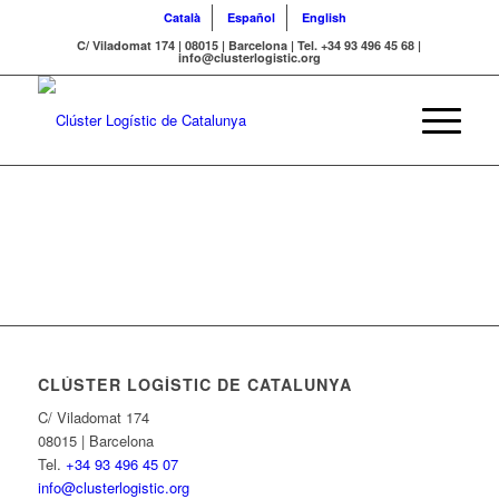
Català
Español
English
C/ Viladomat 174 | 08015 | Barcelona | Tel. +34 93 496 45 68 |
info@clusterlogistic.org
CLÚSTER LOGÍSTIC DE CATALUNYA
C/ Viladomat 174
08015 | Barcelona
Tel.
+34 93 496 45 07
info@clusterlogistic.org