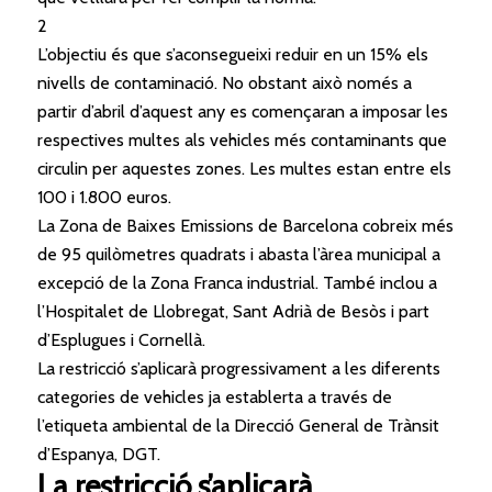
2
L’objectiu és que s’aconsegueixi reduir en un 15% els
nivells de contaminació. No obstant això només a
partir d’abril d’aquest any es començaran a imposar les
respectives multes als vehicles més contaminants que
circulin per aquestes zones. Les multes estan entre els
100 i 1.800 euros.
La Zona de Baixes Emissions de
Barcelona
cobreix més
de 95 quilòmetres quadrats i abasta l’àrea municipal a
excepció de la Zona Franca industrial. També inclou a
l’Hospitalet de Llobregat, Sant Adrià de Besòs i part
d’Esplugues i Cornellà.
La restricció s’aplicarà progressivament a les diferents
categories de vehicles ja establerta a través de
l’etiqueta ambiental de la Direcció General de Trànsit
d’Espanya, DGT.
La restricció s’aplicarà