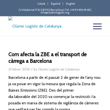
Català
Español
English
C/ Viladomat 174 | 08015 | Barcelona | Tel. +34 93 496 45 68 |
info@clusterlogistic.org
Com afecta la ZBE a el transport de
càrrega a Barcelona
/
21 febrer, 2020
by
Clúster Logístic de Catalunya
Barcelona
a partir de el passat 2 de gener de l’any nou
ja va posar en vigor la mesura que regula la Zona de
Baixes Emissions (
ZBE
). Des del primer
dia laborable del 2020 va començar la restricció i la
posada en marxa de sistema de vigilància de càmeres
que vetllarà per fer complir la norma.