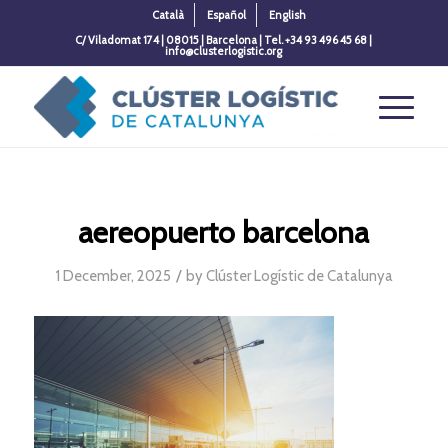
Català
Español
English
C/ Viladomat 174 | 08015 | Barcelona | Tel. +34 93 496 45 68 |
info@clusterlogistic.org
aereopuerto barcelona
/
1 December, 2025
by
Clúster Logístic de Catalunya