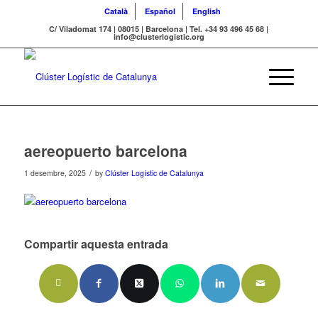
Català
Español
English
C/ Viladomat 174 | 08015 | Barcelona | Tel. +34 93 496 45 68 |
info@clusterlogistic.org
aereopuerto barcelona
/
1 desembre, 2025
by
Clúster Logístic de Catalunya
Compartir aquesta entrada