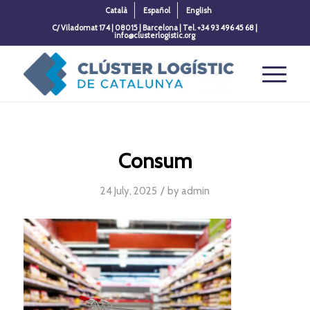
Català
Español
English
C/ Viladomat 174 | 08015 | Barcelona | Tel. +34 93 496 45 68 |
info@clusterlogistic.org
Consum
/
24 July, 2025
by
admin