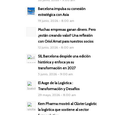
Barcelona impulsa su conexión
estratégica con Asia
19 junio, 2026 - 8:00 am
Muchas empresas ganan dinero. Pero
¿están creando valor? Una reflexión
con Oriol Amat para nuestros socios
12 junio, 2026 - 8:00 am
SIL Barcelona despide una edición
histórica y enfoca ya su
transformación en 2027
5 junio, 2026 - 9:00 am
El Auge de la Logística :
Transformación y Desafíos
29 mayo, 2026 - 8:00 am
Kern Pharma mostró al Clúster Logístic
la logística que sostiene al sector