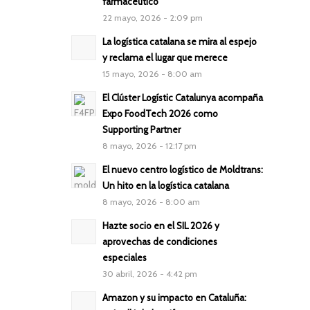
farmacéutico
22 mayo, 2026 - 2:09 pm
La logística catalana se mira al espejo
y reclama el lugar que merece
15 mayo, 2026 - 8:00 am
El Clúster Logístic Catalunya acompaña
Expo FoodTech 2026 como
Supporting Partner
8 mayo, 2026 - 12:17 pm
El nuevo centro logístico de Moldtrans:
Un hito en la logística catalana
8 mayo, 2026 - 8:00 am
Hazte socio en el SIL 2026 y
aprovechas de condiciones
especiales
30 abril, 2026 - 4:42 pm
Amazon y su impacto en Cataluña: