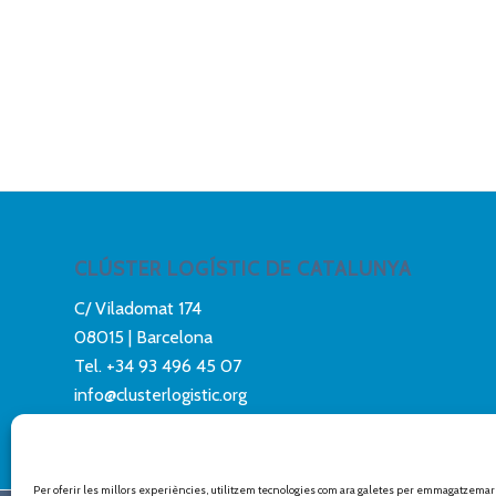
CLÚSTER LOGÍSTIC DE CATALUNYA
C/ Viladomat 174
08015 | Barcelona
Tel.
+34 93 496 45 07
info@clusterlogistic.org
Per oferir les millors experiències, utilitzem tecnologies com ara galetes per emmagatzemar i