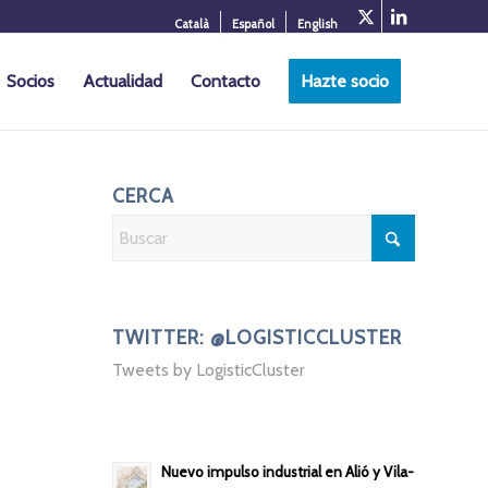
Català
Español
English
Socios
Actualidad
Contacto
Hazte socio
CERCA
TWITTER: @LOGISTICCLUSTER
Tweets by LogisticCluster
Nuevo impulso industrial en Alió y Vila-