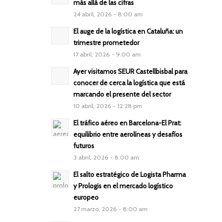
más allá de las cifras
24 abril, 2026 - 8:00 am
El auge de la logística en Cataluña: un
trimestre prometedor
17 abril, 2026 - 9:00 am
Ayer visitamos SEUR Castellbisbal para
conocer de cerca la logística que está
marcando el presente del sector
10 abril, 2026 - 12:28 pm
El tráfico aéreo en Barcelona-El Prat:
equilibrio entre aerolíneas y desafíos
futuros
3 abril, 2026 - 8:00 am
El salto estratégico de Logista Pharma
y Prologis en el mercado logístico
europeo
27 marzo, 2026 - 8:00 am