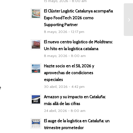
15 mayo, 2026 - 8:00 am
El Clúster Logístic Catalunya acompaña
Expo FoodTech 2026 como
Supporting Partner
8 mayo, 2026 - 12:17 pm
El nuevo centro logístico de Moldtrans:
Un hito en la logística catalana
8 mayo, 2026 - 8:00 am
Hazte socio en el SIL 2026 y
aprovechas de condiciones
especiales
30 abril, 2026 - 4:42 pm
e
Amazon y su impacto en Cataluña:
más allá de las cifras
24 abril, 2026 - 8:00 am
e
El auge de la logística en Cataluña: un
trimestre prometedor