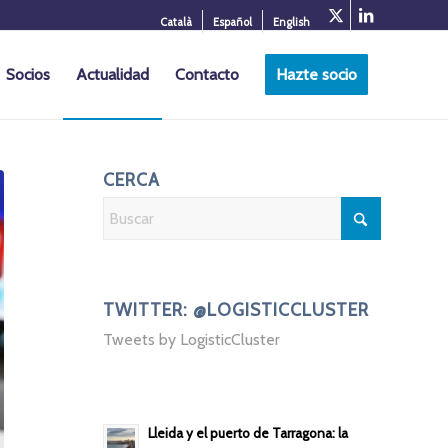
Català
Español
English
Socios
Actualidad
Contacto
Hazte socio
CERCA
TWITTER: @LOGISTICCLUSTER
Tweets by LogisticCluster
Lleida y el puerto de Tarragona: la