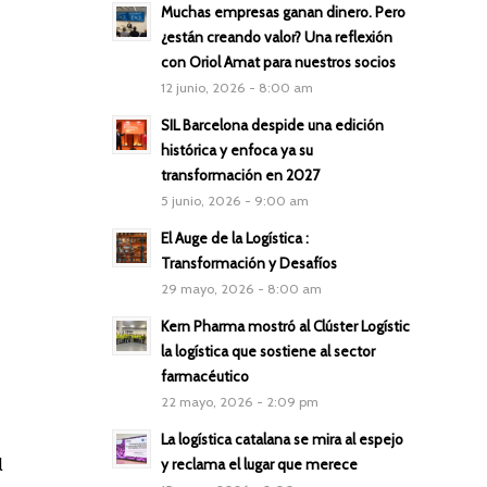
Muchas empresas ganan dinero. Pero
¿están creando valor? Una reflexión
con Oriol Amat para nuestros socios
12 junio, 2026 - 8:00 am
SIL Barcelona despide una edición
histórica y enfoca ya su
transformación en 2027
5 junio, 2026 - 9:00 am
El Auge de la Logística :
Transformación y Desafíos
29 mayo, 2026 - 8:00 am
Kern Pharma mostró al Clúster Logístic
la logística que sostiene al sector
farmacéutico
22 mayo, 2026 - 2:09 pm
La logística catalana se mira al espejo
l
y reclama el lugar que merece