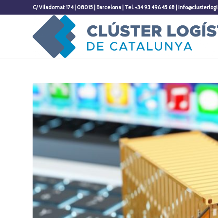
C/ Viladomat 174 | 08015 | Barcelona | Tel. +34 93 496 45 68 | info@clusterlogi