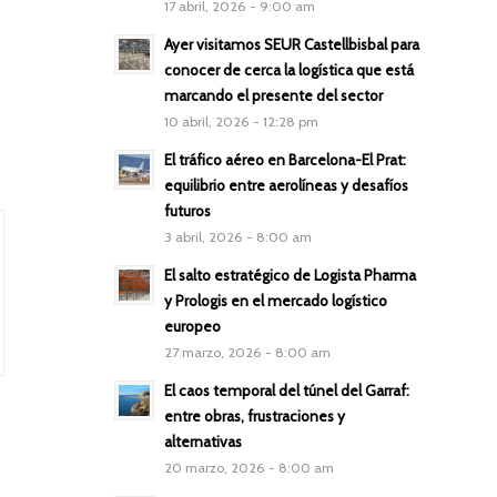
17 abril, 2026 - 9:00 am
Ayer visitamos SEUR Castellbisbal para
conocer de cerca la logística que está
marcando el presente del sector
10 abril, 2026 - 12:28 pm
El tráfico aéreo en Barcelona-El Prat:
equilibrio entre aerolíneas y desafíos
futuros
3 abril, 2026 - 8:00 am
El salto estratégico de Logista Pharma
y Prologis en el mercado logístico
europeo
27 marzo, 2026 - 8:00 am
El caos temporal del túnel del Garraf:
entre obras, frustraciones y
alternativas
20 marzo, 2026 - 8:00 am