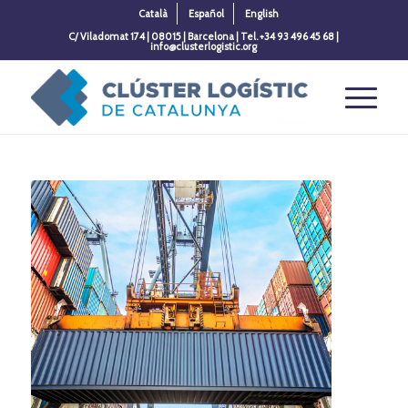
Català
Español
English
C/ Viladomat 174 | 08015 | Barcelona | Tel. +34 93 496 45 68 |
info@clusterlogistic.org