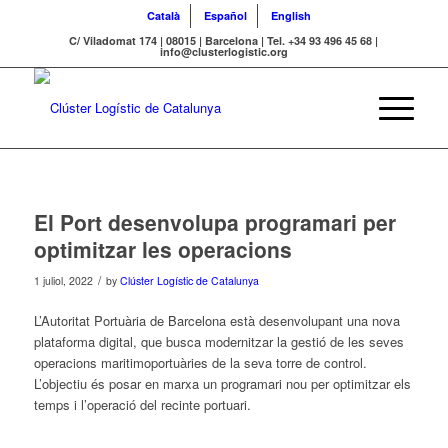
Català
Español
English
C/ Viladomat 174 | 08015 | Barcelona | Tel. +34 93 496 45 68 |
info@clusterlogistic.org
El Port desenvolupa programari per
optimitzar les operacions
/
1 juliol, 2022
by
Clúster Logístic de Catalunya
L’Autoritat Portuària de Barcelona està desenvolupant una nova
plataforma digital, que busca modernitzar la gestió de les seves
operacions maritimoportuàries de la seva torre de control.
L’objectiu és posar en marxa un programari nou per optimitzar els
temps i l’operació del recinte portuari.