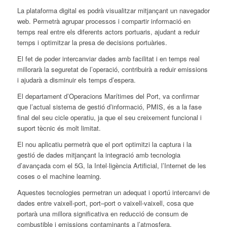
La plataforma digital es podrà visualitzar mitjançant un navegador
web. Permetrà agrupar processos i compartir informació en
temps real entre els diferents actors portuaris, ajudant a reduir
temps i optimitzar la presa de decisions portuàries.
El
fet de poder intercanviar dades amb facilitat i en temps real
millorarà la seguretat de l’operació, contribuirà a reduir emissions
i ajudarà a disminuir els temps d’espera.
El
departament d’Operacions Marítimes del
Port
, va confirmar
que l’actual sistema de gestió d’informació, PMIS, és a la fase
final del seu cicle operatiu, ja que
el
seu creixement funcional i
suport tècnic és molt limitat.
El
nou aplicatiu permetrà que
el
port
optimitzi la captura i la
gestió de dades mitjançant la integració amb tecnologia
d’avançada com
el
5G, la Intel·ligència Artificial, l’Internet de les
coses o
el
machine learning.
Aquestes tecnologies permetran un adequat i oportú intercanvi de
dades entre vaixell-
port
,
port
–
port
o vaixell-vaixell, cosa que
portarà una millora significativa en reducció de consum de
combustible i emissions contaminants a l’atmosfera.