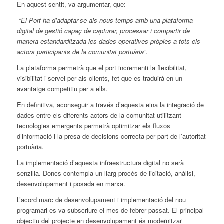
En aquest sentit, va argumentar, que:
“
El
Port
ha d’adaptar-se als nous temps amb una plataforma
digital de gestió capaç de capturar, processar i compartir de
manera estandarditzada les dades operatives pròpies a tots els
actors participants de la comunitat portuària”.
La plataforma permetrà que
el
port
incrementi la flexibilitat,
visibilitat i servei per als clients, fet que es traduirà en un
avantatge competitiu per a ells.
En definitiva, aconseguir a través d’aquesta eina la integració de
dades entre els diferents actors de la comunitat utilitzant
tecnologies emergents permetrà optimitzar els fluxos
d’informació i la presa de decisions correcta per part de l’autoritat
portuària.
La implementació d’aquesta infraestructura digital no serà
senzilla. Doncs contempla un llarg procés de licitació, anàlisi,
desenvolupament i posada en marxa.
L’acord marc de desenvolupament i implementació del nou
programari es va subscriure
el
mes de febrer passat.
El
principal
objectiu del projecte en desenvolupament és modernitzar