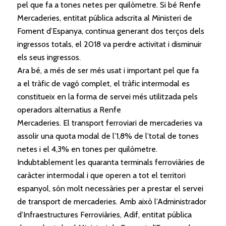
pel
que
fa a tones netes per quilòmetre. Si bé Renfe
Mercaderies, entitat pública adscrita al Ministeri de
Foment d’Espanya, continua generant dos terços dels
ingressos totals,
el
2018 va perdre activitat i disminuir
els seus ingressos.
Ara bé, a més de ser més usat i important pel
que
fa
a
el
tràfic de vagó complet,
el
tràfic
intermodal
es
constitueix en la forma de servei més utilitzada pels
operadors alternatius a Renfe
Mercaderies.
El
transport ferroviari de mercaderies va
assolir una quota modal de l’1,8% de l’total de tones
netes i
el
4,3% en tones per quilòmetre.
Indubtablement les quaranta terminals ferroviàries de
caràcter
intermodal
i
que
operen a tot
el
territori
espanyol, són molt necessàries per a prestar
el
servei
de transport de mercaderies. Amb això l’Administrador
d’Infraestructures Ferroviàries, Adif, entitat pública