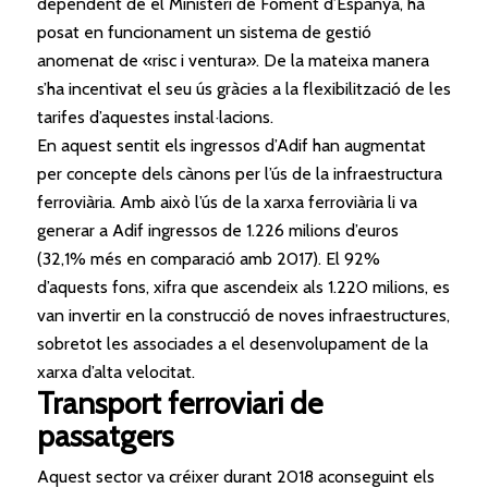
dependent de
el
Ministeri de Foment d’Espanya, ha
posat en funcionament un sistema de gestió
anomenat de «risc i ventura». De la mateixa manera
s’ha incentivat
el
seu ús gràcies a la flexibilització de les
tarifes d’aquestes instal·lacions.
En aquest sentit els ingressos d’Adif han augmentat
per concepte dels cànons per l’ús de la infraestructura
ferroviària. Amb això l’ús de la xarxa ferroviària li va
generar a Adif ingressos de 1.226 milions d’euros
(32,1% més en comparació amb 2017).
El
92%
d’aquests fons, xifra
que
ascendeix als 1.220 milions, es
van invertir en la construcció de noves infraestructures,
sobretot les associades a
el
desenvolupament de la
xarxa d’alta velocitat.
Transport ferroviari de
passatgers
Aquest sector va créixer durant 2018 aconseguint els