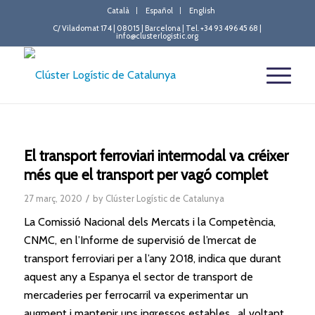
Català
Español
English
C/ Viladomat 174 | 08015 | Barcelona | Tel. +34 93 496 45 68 |
info@clusterlogistic.org
El transport ferroviari intermodal va créixer
més que el transport per vagó complet
/
27 març, 2020
by
Clúster Logístic de Catalunya
La Comissió Nacional dels Mercats i la Competència,
CNMC, en l’Informe de supervisió de l’mercat de
transport ferroviari per a l’any 2018, indica
que
durant
aquest any a Espanya
el
sector de transport de
mercaderies per ferrocarril va experimentar un
augment i mantenir uns ingressos estables , al voltant