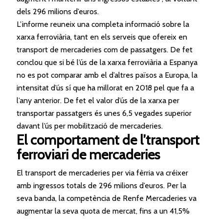
dels 296 milions d’euros.
L’informe reuneix una completa informació sobre la
xarxa ferroviària, tant en els serveis
que
ofereix en
transport de mercaderies com de passatgers. De fet
conclou
que
si bé l’ús de la xarxa ferroviària a Espanya
no es pot comparar amb
el
d’altres països a Europa, la
intensitat d’ús sí
que
ha millorat en 2018 pel
que
fa a
l’any anterior. De fet
el
valor d’ús de la xarxa per
transportar passatgers és unes 6,5 vegades superior
davant l’ús per mobilització de mercaderies.
El
comportament de l’transport
ferroviari de mercaderies
El
transport de mercaderies per via fèrria va créixer
amb ingressos totals de 296 milions d’euros. Per la
seva banda, la competència de Renfe Mercaderies va
augmentar la seva quota de mercat, fins a un 41,5%