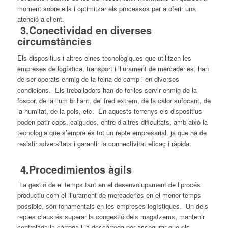
moment sobre ells i optimitzar els processos per a oferir una
atenció a client.
3.Conectividad en diverses
circumstàncies
Els dispositius i altres eines tecnològiques que utilitzen les
empreses de logística, transport i lliurament de mercaderies, han
de ser operats enmig de la feina de camp i en diverses
condicions. Els treballadors han de fer-les servir enmig de la
foscor, de la llum brillant, del fred extrem, de la calor sufocant, de
la humitat, de la pols, etc. En aquests terrenys els dispositius
poden patir cops, caigudes, entre d’altres dificultats, amb això la
tecnologia que s’empra és tot un repte empresarial, ja que ha de
resistir adversitats i garantir la connectivitat eficaç i ràpida.
4.Procedimientos àgils
La gestió de el temps tant en el desenvolupament de l’procés
productiu com el lliurament de mercaderies en el menor temps
possible, són fonamentals en les empreses logístiques. Un dels
reptes claus és superar la congestió dels magatzems, mantenir
controlada la càrrega i la descàrrega per assegurar que els