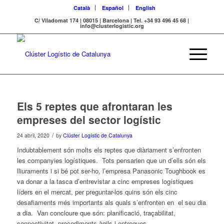
Català
Español
English
C/ Viladomat 174 | 08015 | Barcelona | Tel. +34 93 496 45 68 |
info@clusterlogistic.org
Els 5 reptes que afrontaran les
empreses del sector logístic
/
24 abril, 2020
by
Clúster Logístic de Catalunya
Indubtablement són molts els reptes que diàriament s’enfronten
les companyies logístiques. Tots pensarien que un d’ells són els
lliuraments i si bé pot ser-ho, l’empresa Panasonic Toughbook es
va donar a la tasca d’entrevistar a cinc empreses logístiques
líders en el mercat, per preguntar-los quins són els cinc
desafiaments més importants als quals s’enfronten en el seu dia
a dia. Van concloure que són: planificació, traçabilitat,
connectivitat, procediments àgils i entregues.