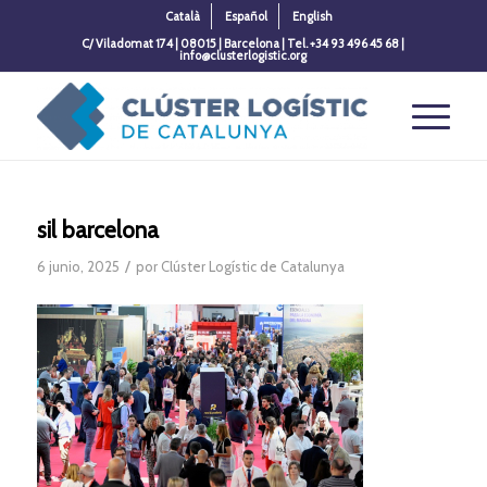
Català
Español
English
C/ Viladomat 174 | 08015 | Barcelona | Tel. +34 93 496 45 68 |
info@clusterlogistic.org
sil barcelona
/
6 junio, 2025
por
Clúster Logístic de Catalunya