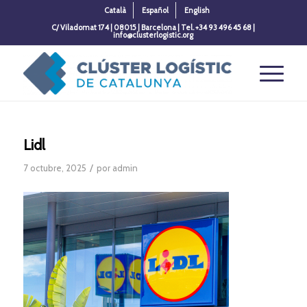
Català
Español
English
C/ Viladomat 174 | 08015 | Barcelona | Tel. +34 93 496 45 68 |
info@clusterlogistic.org
Lidl
/
7 octubre, 2025
por
admin