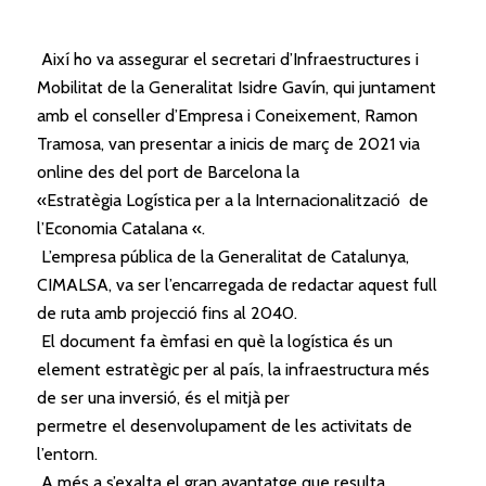
Així ho va assegurar
el
secretari d’Infraestructures i
Mobilitat de la
Generalitat
Isidre Gavín, qui juntament
amb
el
conseller d’Empresa i Coneixement, Ramon
Tramosa, van presentar a inicis de març de 2021 via
online des del port de Barcelona la
«Estratègia
Logística
per a la Internacionalització de
l’Economia Catalana «.
L’empresa pública de la
Generalitat
de Catalunya,
CIMALSA, va ser l’encarregada de redactar aquest full
de ruta amb projecció fins al 2040.
El
document fa èmfasi en què la
logística
és un
element estratègic per al país, la infraestructura més
de ser una inversió, és
el
mitjà per
permetre
el
desenvolupament de les activitats de
l’entorn.
A més a s’exalta
el
gran avantatge que resulta