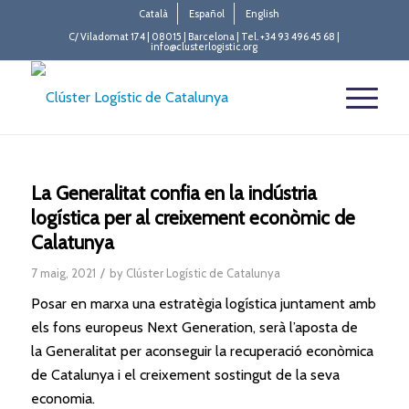
Català
Español
English
C/ Viladomat 174 | 08015 | Barcelona | Tel. +34 93 496 45 68 |
info@clusterlogistic.org
La Generalitat confia en la indústria
logística per al creixement econòmic de
Calatunya
/
7 maig, 2021
by
Clúster Logístic de Catalunya
Posar en marxa una estratègia
logística
juntament amb
els fons europeus Next Generation, serà l’aposta de
la
Generalitat
per aconseguir la recuperació econòmica
de Catalunya i
el
creixement sostingut de la seva
economia.