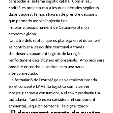
consolidar
el
sistema logístic català. Com
el
seu
horitzó es projecta cap a les dues dècades següents,
durant aquest temps s’hauran de prendre decisions
que permetin assolir l’objectiu final:
millorar
el
posicionament de Catalunya al món
econòmic global.
Un altre dels reptes que es planteja en
el
document
és contribuir a l’reequilibri territorial a través
d’
el
desenvolupament logístic de la regió i
l’enfortiment dels clústers empresarials. Amb això serà
possible entendre
el
territori com una xarxa
interconnectada.
La formulació de l’estratègia es va realitzar basada
en
el
concepte LAAS (la
logística
com a servei
integral): servei a consumidor, a
el
teixit productiu i la
ciutadania. També es va considerar
el
component
ambiental, l’equilibri territorial i la digitalització.