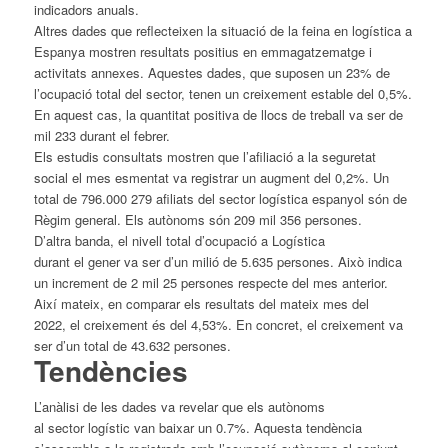
indicadors anuals.
Altres dades que reflecteixen la situació de la feina en logística a
Espanya mostren resultats positius en emmagatzematge i
activitats annexes. Aquestes dades, que suposen un 23% de
l’ocupació total del
sector
, tenen un creixement estable del 0,5%.
En aquest cas, la quantitat positiva de llocs de treball va ser de
mil 233 durant
el
febrer.
Els estudis consultats mostren que l’afiliació a la seguretat
social
el
mes esmentat va registrar un augment del 0,2%. Un
total de 796.000 279 afiliats del
sector
logística espanyol són de
Règim general. Els autònoms són 209 mil 356 persones.
D’altra banda,
el
nivell total d’ocupació a Logística
durant
el
gener va ser d’un milió de 5.635 persones. Això indica
un increment de 2 mil 25 persones respecte del mes anterior.
Així mateix, en comparar els resultats del mateix mes del
2022,
el
creixement és del 4,53%. En concret,
el
creixement va
ser d’un total de 43.632 persones.
Tendències
L’anàlisi de les dades va revelar que els autònoms
al
sector
logístic van baixar un 0.7%. Aquesta tendència