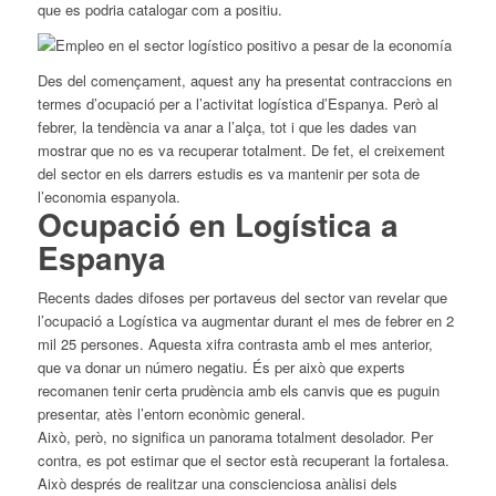
que es podria catalogar com a positiu.
Des del començament, aquest any ha presentat contraccions en
termes d’ocupació per a l’activitat logística d’Espanya. Però al
febrer, la tendència va anar a l’alça, tot i que les dades van
mostrar que no es va recuperar totalment. De fet,
el
creixement
del
sector
en els darrers estudis es va mantenir per sota de
l’economia espanyola.
Ocupació en Logística a
Espanya
Recents dades difoses per portaveus del
sector
van revelar que
l’ocupació a Logística va augmentar durant
el
mes de febrer en 2
mil 25 persones. Aquesta xifra contrasta amb
el
mes anterior,
que va donar un número negatiu. És per això que experts
recomanen tenir certa prudència amb els canvis que es puguin
presentar, atès l’entorn econòmic general.
Això, però, no significa un panorama totalment desolador. Per
contra, es pot estimar que
el
sector
està recuperant la fortalesa.
Això després de realitzar una conscienciosa anàlisi dels