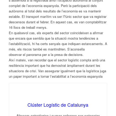
s’assembla a la registrada amb l’ocupació autònoma al conjunt
complet de l’economia espanyola. Però la participació dels
autònoms al total dels resultats de l’economia es va mantenir
estable.
El
transport marítim va ser l?únic
sector
que va registrar
descensos durant
el
febrer. En aquest cas, es van comptabilitzar
16 llocs de treball menys.
En qualsevol cas, els experts del
sector
coincideixen a afirmar
que encara que sembla que la situació mostra tendències a
l’estabilització, hi ha certs senyals que indiquen estancaments. A
més, els riscos també es mantindrien. S’aconsella
observar
el
panorama per a la presa de decisions.
Així mateix, van recordar que
el
sector
logístic compta amb una
resiliència important que ha demostrat àmpliament durant les
situacions de crisi. Van assegurar igualment que la logística juga
un paper important a tornar l’estabilitat a l’economia espanyola
Clúster Logístic de Catalunya
Alineem estratègies i sumar esforços per potenciar