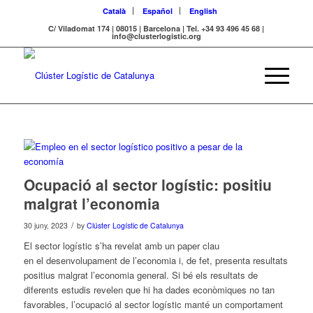
Català
Español
English
C/ Viladomat 174 | 08015 | Barcelona | Tel. +34 93 496 45 68 |
info@clusterlogistic.org
Ocupació al sector logístic: positiu
malgrat l’economia
/
30 juny, 2023
by
Clúster Logístic de Catalunya
El
sector
logístic s’ha revelat amb un paper clau
en
el
desenvolupament de l’economia i, de fet, presenta resultats
positius malgrat l’economia general. Si bé els resultats de
diferents estudis revelen que hi ha dades econòmiques no tan
favorables, l’ocupació al
sector
logístic manté un comportament