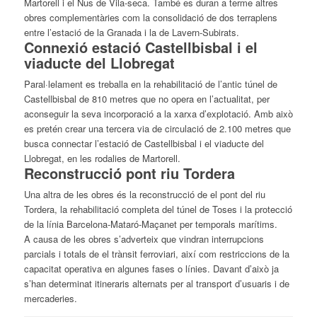
Martorell i el Nus de Vila-seca. També es duran a terme altres
obres complementàries com la consolidació de dos terraplens
entre l’estació de la Granada i la de Lavern-Subirats.
Connexió estació Castellbisbal i el
viaducte del Llobregat
Paral·lelament es treballa en la rehabilitació de l’antic túnel de
Castellbisbal de 810 metres que no opera en l’actualitat, per
aconseguir la seva incorporació a la xarxa d’explotació. Amb això
es pretén crear una tercera via de circulació de 2.100 metres que
busca connectar l’estació de Castellbisbal i el viaducte del
Llobregat, en les rodalies de Martorell.
Reconstrucció pont riu Tordera
Una altra de les obres és la reconstrucció de el pont del riu
Tordera, la rehabilitació completa del túnel de Toses i la protecció
de la línia Barcelona-Mataró-Maçanet per temporals marítims.
A causa de les obres s’adverteix que vindran interrupcions
parcials i totals de el trànsit ferroviari, així com restriccions de la
capacitat operativa en algunes fases o línies. Davant d’això ja
s’han determinat itineraris alternats per al transport d’usuaris i de
mercaderies.