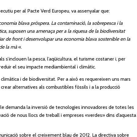
cutiu per al Pacte Verd Europeu, va assenyalar que:
economia blava pròspera. La contaminació, la sobrepesca i la
màtica, suposen una amenaça per a la riquesa de la biodiversitat
ar de front i desenvolupar una economia blava sostenible en la
 de la mà
«.
s s’inclouen la pesca, l’aqüicultura, el turisme costaner i, per
reduir el seu impacte mediambiental i climàtic.
si climàtica i de biodiversitat. Per a això es requereixen uns mars
rear alternatives als combustibles fòssils i a la producció
e demanda la inversió de tecnologies innovadores de totes les
reació de nous llocs de treball i empreses «verdes» dins d’aquesta
unicació sobre el creixement blau de 2012. La directiva sobre