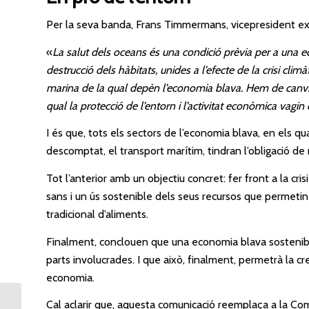
Per la seva banda, Frans Timmermans, vicepresident exe
«
La salut dels oceans és una condició prèvia per a una 
destrucció dels hàbitats, unides a l’efecte de la crisi cli
marina de la qual depèn l’economia blava. Hem de canvi
qual la protecció de l’entorn i l’activitat econòmica vagin
I és que, tots els sectors de l’economia blava, en els qual
descomptat, el transport marítim, tindran l’obligació de 
Tot l’anterior amb un objectiu concret: fer front a la cri
sans i un ús sostenible dels seus recursos que permetin c
tradicional d’aliments.
Finalment, conclouen que una economia blava sostenibl
parts involucrades. I que això, finalment, permetrà la c
economia.
Aecoc y peajes en
Cal aclarir que, aquesta comunicació reemplaça a la Com