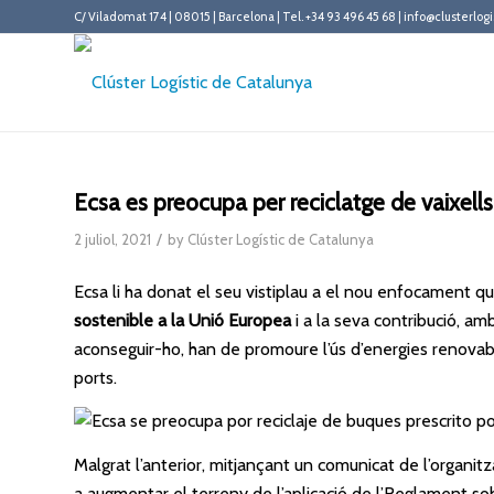
C/ Viladomat 174 | 08015 | Barcelona | Tel. +34 93 496 45 68 | info@clusterlogi
Ecsa es preocupa per reciclatge de vaixells
/
2 juliol, 2021
by
Clúster Logístic de Catalunya
Ecsa
li ha donat el seu vistiplau a el nou enfocament qu
sostenible a la Unió Europea
i a la seva contribució, am
aconseguir-ho, han de promoure l’ús d’energies renovables
ports.
Malgrat l’anterior, mitjançant un comunicat de l’organi
a augmentar el terreny de l’aplicació de l’Reglament sob