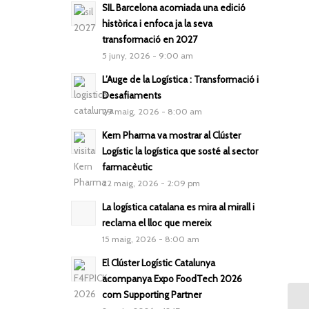
SIL Barcelona acomiada una edició
històrica i enfoca ja la seva
transformació en 2027
5 juny, 2026 - 9:00 am
L’Auge de la Logística : Transformació i
Desafiaments
29 maig, 2026 - 8:00 am
Kern Pharma va mostrar al Clúster
Logístic la logística que sosté al sector
farmacèutic
22 maig, 2026 - 2:09 pm
La logística catalana es mira al mirall i
reclama el lloc que mereix
15 maig, 2026 - 8:00 am
El Clúster Logístic Catalunya
acompanya Expo FoodTech 2026
com Supporting Partner