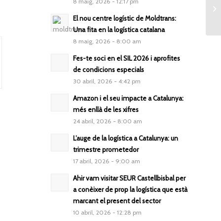
8 maig, 2026 - 12:17 pm
El nou centre logístic de Moldtrans:
Una fita en la logística catalana
8 maig, 2026 - 8:00 am
Fes-te soci en el SIL 2026 i aprofites
de condicions especials
30 abril, 2026 - 4:42 pm
Amazon i el seu impacte a Catalunya:
més enllà de les xifres
24 abril, 2026 - 8:00 am
L’auge de la logística a Catalunya: un
trimestre prometedor
17 abril, 2026 - 9:00 am
Ahir vam visitar SEUR Castellbisbal per
a conèixer de prop la logística que està
marcant el present del sector
10 abril, 2026 - 12:28 pm