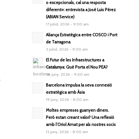
o excepcionals, cal una resposta
diferent»: entrevista a José Luis Pérez
(ABIAN Service)
17 juliol, 2026 - 9:00 am
Aliança Estratègica entre COSCO i Port
de Tarragona
3 juliol, 2026 - 9:00 am
El Futur de les Infraestructures a
Catalunya: Què Porta el Nou PEA?
26 juny, 2026 - 9:00 am
a
Barcelona impulsa la seva connexió
estratègica amb Àsia
19 juny, 2026 - 8:00 am
Moltes empreses guanyen diners.
Però estan creant valor? Una reflexió
amb l’Oriol Amat per als nostres socis
12 juny, 2026 - 8:00 am