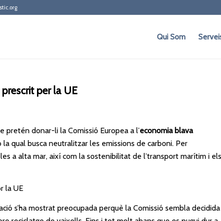
stic.org
Qui Som
Servei
 prescrit per la UE
e pretén donar-li la Comissió Europea a l’
economia blava
b la qual busca neutralitzar les emissions de carboni. Per
 a alta mar, així com la sostenibilitat de l’transport marítim i el
tzació s’ha mostrat preocupada perquè la Comissió sembla decidida
re reciclatge de vaixells. Fins i tot molt abans que es pugui dur a