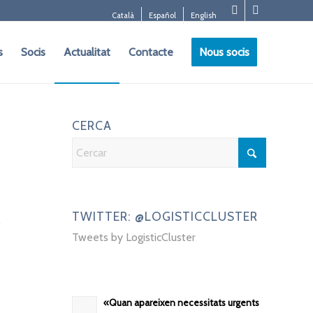
Català
Español
English
s
Socis
Actualitat
Contacte
Nous socis
CERCA
TWITTER: @LOGISTICCLUSTER
s
Tweets by LogisticCluster
«Quan apareixen necessitats urgents