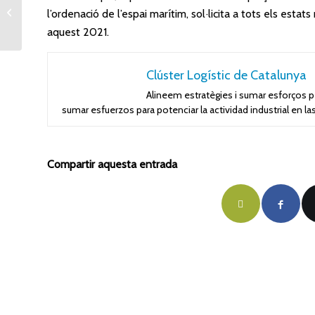
autovías por
l’ordenació de l’espai marítim, sol·licita a tots els est
incremento en costes
aquest 2021.
de transporte
Clúster Logístic de Catalunya
Alineem estratègies i sumar esforços per
sumar esfuerzos para potenciar la actividad industrial en l
Compartir aquesta entrada