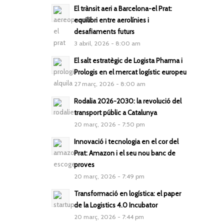
El trànsit aeri a Barcelona-el Prat:
equilibri entre aerolínies i
desafiaments futurs
3 abril, 2026 - 8:00 am
El salt estratègic de Logista Pharma i
Prologis en el mercat logístic europeu
27 març, 2026 - 8:00 am
Rodalia 2026-2030: la revolució del
transport públic a Catalunya
20 març, 2026 - 7:50 pm
Innovació i tecnologia en el cor del
Prat: Amazon i el seu nou banc de
proves
20 març, 2026 - 7:49 pm
Transformació en logística: el paper
de la Logistics 4.0 Incubator
20 març, 2026 - 7:44 pm