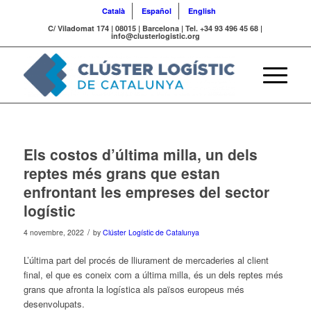
Català
Español
English
C/ Viladomat 174 | 08015 | Barcelona | Tel. +34 93 496 45 68 |
info@clusterlogistic.org
Els costos d’última milla, un dels
reptes més grans que estan
enfrontant les empreses del sector
logístic
/
4 novembre, 2022
by
Clúster Logístic de Catalunya
L’
última
part
del
procés de lliurament de mercaderies al client
final, el
que
es coneix com a
última
milla
, és un dels reptes més
grans
que
afronta la logística als països europeus més
desenvolupats.