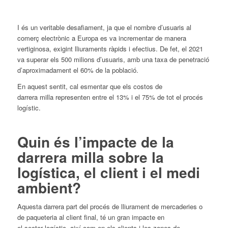
I és un veritable desafiament, ja
que
el nombre d’usuaris al
comerç electrònic a Europa es va incrementar de manera
vertiginosa, exigint lliuraments ràpids i efectius. De fet, el 2021
va superar els 500 milions d’usuaris, amb una taxa de penetració
d’aproximadament el 60% de la població.
En aquest sentit, cal esmentar
que
els costos de
darrera
milla
representen entre el 13% i el 75% de tot el procés
logístic.
Quin és l’impacte de la
darrera
milla
sobre la
logística, el client i el medi
ambient?
Aquesta darrera part
del
procés de lliurament de mercaderies o
de paqueteria al client final, té un gran impacte en
el
sector
logístic, així com en els clients i les zones de