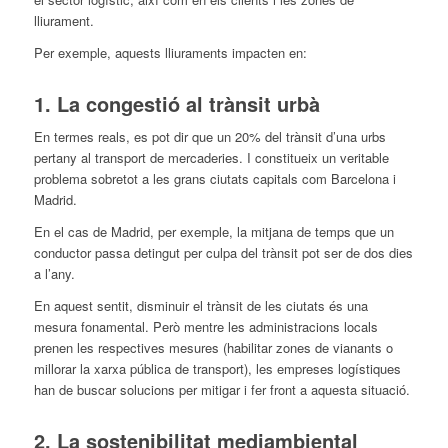
lliurament.
Per exemple, aquests lliuraments impacten en:
1. La congestió al trànsit urbà
En termes reals, es pot dir
que
un 20%
del
trànsit d’una urbs
pertany al transport de mercaderies. I constitueix un veritable
problema sobretot a les grans ciutats capitals com Barcelona i
Madrid.
En el cas de Madrid, per exemple, la mitjana de temps
que
un
conductor passa detingut per culpa
del
trànsit pot ser de dos dies
a l’any.
En aquest sentit, disminuir el trànsit de les ciutats és una
mesura fonamental. Però mentre les administracions locals
prenen les respectives mesures (habilitar zones de vianants o
millorar la xarxa pública de transport), les empreses logístiques
han de buscar solucions per mitigar i fer front a aquesta situació.
2. La sostenibilitat mediambiental