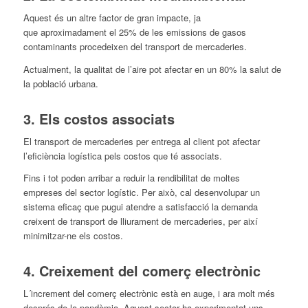
Aquest és un altre factor de gran impacte, ja
que
aproximadament el 25% de les emissions de gasos
contaminants procedeixen
del
transport de mercaderies.
Actualment, la qualitat de l’aire pot afectar en un 80% la salut de
la població urbana.
3. Els costos associats
El transport de mercaderies per entrega al client pot afectar
l’eficiència logística pels costos
que
té associats.
Fins i tot poden arribar a reduir la rendibilitat de moltes
empreses
del
sector
logístic. Per això, cal desenvolupar un
sistema eficaç
que
pugui atendre a satisfacció la demanda
creixent de transport de lliurament de mercaderies, per així
minimitzar-ne els costos.
4. Creixement
del
comerç electrònic
L´increment
del
comerç electrònic està en auge, i ara molt més
després de la pandèmia. Aquest
sector
ha experimentat uns