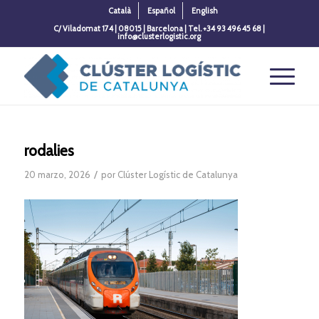
Català
Español
English
C/ Viladomat 174 | 08015 | Barcelona | Tel. +34 93 496 45 68 |
info@clusterlogistic.org
rodalies
/
20 marzo, 2026
por
Clúster Logístic de Catalunya