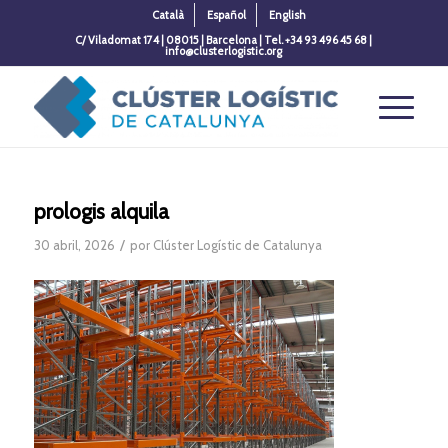
Català
Español
English
C/ Viladomat 174 | 08015 | Barcelona | Tel. +34 93 496 45 68 |
info@clusterlogistic.org
prologis alquila
/
30 abril, 2026
por
Clúster Logístic de Catalunya