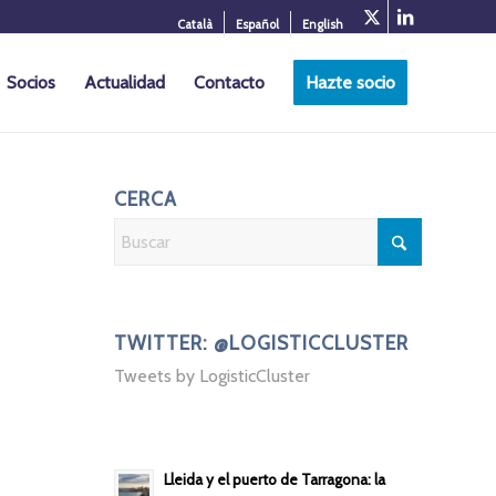
Català
Español
English
Socios
Actualidad
Contacto
Hazte socio
CERCA
TWITTER: @LOGISTICCLUSTER
Tweets by LogisticCluster
Lleida y el puerto de Tarragona: la