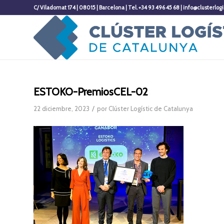
C/ Viladomat 174 | 08015 | Barcelona | Tel. +34 93 496 45 68 | info@clusterlogi
ESTOKO-PremiosCEL-02
/
22 diciembre, 2023
por
Clúster Logístic de Catalunya