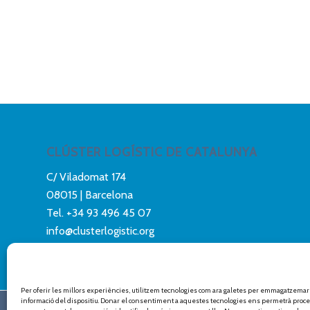
CLÚSTER LOGÍSTIC DE CATALUNYA
C/ Viladomat 174
08015 | Barcelona
Tel.
+34 93 496 45 07
info@clusterlogistic.org
Per oferir les millors experiències, utilitzem tecnologies com ara galetes per emmagatzemar i
informació del dispositiu. Donar el consentiment a aquestes tecnologies ens permetrà proce