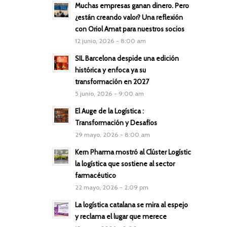
Muchas empresas ganan dinero. Pero
¿están creando valor? Una reflexión
con Oriol Amat para nuestros socios
12 junio, 2026 - 8:00 am
SIL Barcelona despide una edición
histórica y enfoca ya su
transformación en 2027
5 junio, 2026 - 9:00 am
El Auge de la Logística :
Transformación y Desafíos
29 mayo, 2026 - 8:00 am
Kern Pharma mostró al Clúster Logístic
la logística que sostiene al sector
farmacéutico
22 mayo, 2026 - 2:09 pm
La logística catalana se mira al espejo
y reclama el lugar que merece