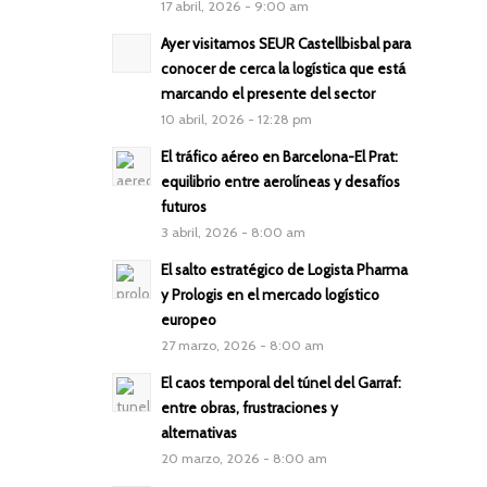
17 abril, 2026 - 9:00 am
Ayer visitamos SEUR Castellbisbal para
conocer de cerca la logística que está
marcando el presente del sector
10 abril, 2026 - 12:28 pm
El tráfico aéreo en Barcelona-El Prat:
equilibrio entre aerolíneas y desafíos
futuros
3 abril, 2026 - 8:00 am
El salto estratégico de Logista Pharma
y Prologis en el mercado logístico
europeo
27 marzo, 2026 - 8:00 am
El caos temporal del túnel del Garraf:
entre obras, frustraciones y
alternativas
20 marzo, 2026 - 8:00 am