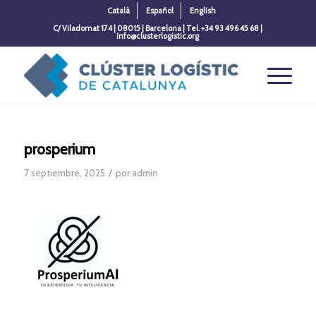
Català
Español
English
C/ Viladomat 174 | 08015 | Barcelona | Tel. +34 93 496 45 68 |
info@clusterlogistic.org
prosperium
/
7 septiembre, 2025
por
admin