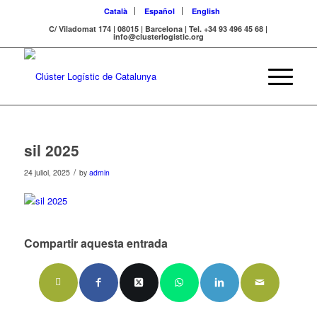
Català
Español
English
C/ Viladomat 174 | 08015 | Barcelona | Tel. +34 93 496 45 68 |
info@clusterlogistic.org
sil 2025
/
24 juliol, 2025
by
admin
Compartir aquesta entrada