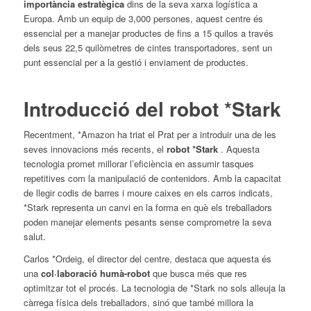
importància estratègica
dins de la seva xarxa logística a
Europa. Amb un equip de 3,000 persones, aquest centre és
essencial per a manejar productes de fins a 15 quilos a través
dels seus 22,5 quilòmetres de cintes transportadores, sent un
punt essencial per a la gestió i enviament de productes.
Introducció del robot *Stark
Recentment, *Amazon ha triat el Prat per a introduir una de les
seves innovacions més recents, el
robot *Stark
. Aquesta
tecnologia promet millorar l’eficiència en assumir tasques
repetitives com la manipulació de contenidors. Amb la capacitat
de llegir codis de barres i moure caixes en els carros indicats,
*Stark representa un canvi en la forma en què els treballadors
poden manejar elements pesants ​​sense comprometre la seva
salut.
Carlos *Ordeig, el director del centre, destaca que aquesta és
una
col·laboració humà-robot
que busca més que res
optimitzar tot el procés. La tecnologia de *Stark no sols alleuja la
càrrega física dels treballadors, sinó que també millora la