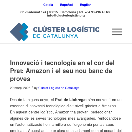
Català
Español
English
C/ Viladomat 174 | 08015 | Barcelona | Tel. +34 93 496 45 68 |
info@clusterlogistic.org
Innovació i tecnologia en el cor del
Prat: Amazon i el seu nou banc de
proves
/
20 març, 2026
by
Clúster Logístic de Catalunya
Des de fa alguns anys,
el Prat de Llobregat
s’ha convertit en un
escenari d’innovació tecnològica d’alt nivell gràcies a Amazon.
En aquest centre logístic, Amazon tria provar i perfeccionar
algunes de les seves tecnologies més avançades, *enfocandose
en l’automatització i en la millora de l’ergonomia per als seus
empleats. Aquest article explora detalladament com el gegant del