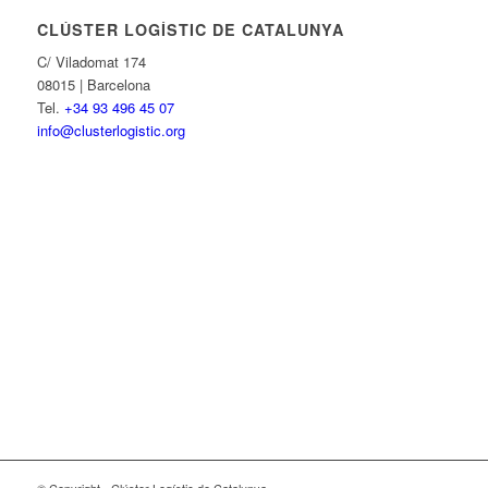
CLÚSTER LOGÍSTIC DE CATALUNYA
C/ Viladomat 174
08015 | Barcelona
Tel.
+34 93 496 45 07
info@clusterlogistic.org
© Copyright - Clúster Logístic de Catalunya