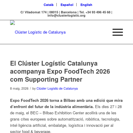
Català
Español
English
C/ Viladomat 174 | 08015 | Barcelona | Tel. +34 93 496 45 68 |
info@clusterlogistic.org
El Clúster Logístic Catalunya
acompanya Expo FoodTech 2026
com Supporting Partner
/
8 maig, 2026
by
Clúster Logístic de Catalunya
Expo FoodTech 2026 torna a Bilbao amb una edició que mira
d’enfront del futur de la indústria alimentària.
Els dies 27 i 28
de maig, el BEC – Bilbao Exhibition Center acollirà una de les
grans cites europees sobre automatització, robòtica, tecnologia,
intel·ligència artificial, embalatge, logística i innovació per al
sector food & beverage.