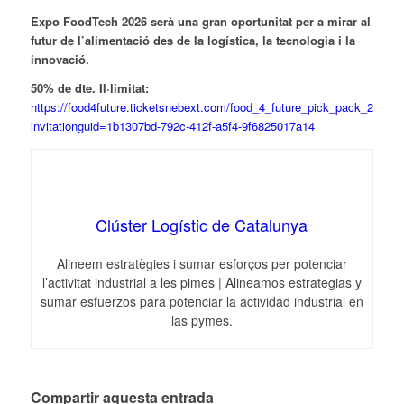
Expo FoodTech 2026 serà una gran oportunitat per a mirar al
futur de l’alimentació des de la logística, la tecnologia i la
innovació.
50% de dte. Il·limitat:
https://food4future.ticketsnebext.com/food_4_future_pick_pack_2026/es/
invitationguid=1b1307bd-792c-412f-a5f4-9f6825017a14
Clúster Logístic de Catalunya
Alineem estratègies i sumar esforços per potenciar
l’activitat industrial a les pimes | Alineamos estrategias y
sumar esfuerzos para potenciar la actividad industrial en
las pymes.
Compartir aquesta entrada