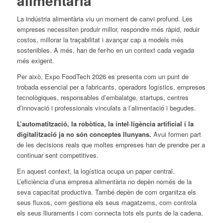
alimentària
La indústria alimentària viu un moment de canvi profund. Les
empreses necessiten produir millor, respondre més ràpid, reduir
costos, millorar la traçabilitat i avançar cap a models més
sostenibles. A més, han de fer-ho en un context cada vegada
més exigent.
Per això, Expo FoodTech 2026 es presenta com un punt de
trobada essencial per a fabricants, operadors logístics, empreses
tecnològiques, responsables d’embalatge, startups, centres
d’innovació i professionals vinculats a l’alimentació i begudes.
L’automatització, la robòtica, la intel·ligència artificial i la
digitalització ja no són conceptes llunyans.
Avui formen part
de les decisions reals que moltes empreses han de prendre per a
continuar sent competitives.
En aquest context, la logística ocupa un paper central.
L’eficiència d’una empresa alimentària no depèn només de la
seva capacitat productiva. També depèn de com organitza els
seus fluxos, com gestiona els seus magatzems, com controla
els seus lliuraments i com connecta tots els punts de la cadena.