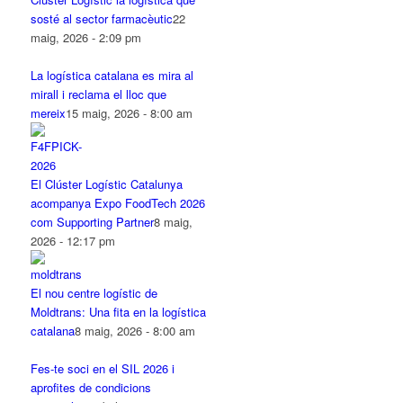
sosté al sector farmacèutic
22
maig, 2026 - 2:09 pm
La logística catalana es mira al
mirall i reclama el lloc que
mereix
15 maig, 2026 - 8:00 am
El Clúster Logístic Catalunya
acompanya Expo FoodTech 2026
com Supporting Partner
8 maig,
2026 - 12:17 pm
El nou centre logístic de
Moldtrans: Una fita en la logística
catalana
8 maig, 2026 - 8:00 am
Fes-te soci en el SIL 2026 i
aprofites de condicions