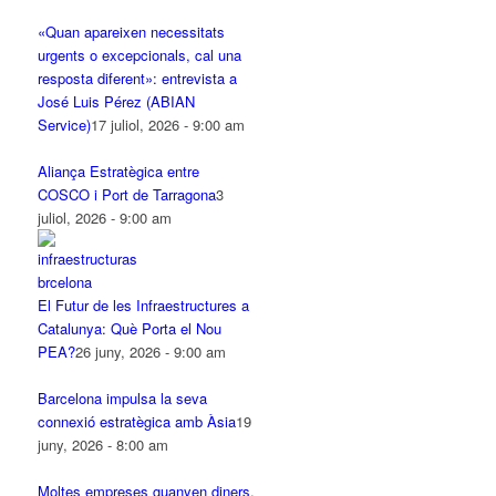
«Quan apareixen necessitats
urgents o excepcionals, cal una
resposta diferent»: entrevista a
José Luis Pérez (ABIAN
Service)
17 juliol, 2026 - 9:00 am
Aliança Estratègica entre
COSCO i Port de Tarragona
3
juliol, 2026 - 9:00 am
El Futur de les Infraestructures a
Catalunya: Què Porta el Nou
PEA?
26 juny, 2026 - 9:00 am
Barcelona impulsa la seva
connexió estratègica amb Àsia
19
juny, 2026 - 8:00 am
Moltes empreses guanyen diners.