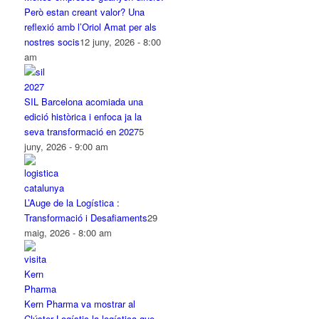
Però estan creant valor? Una
reflexió amb l’Oriol Amat per als
nostres socis
12 juny, 2026 - 8:00
am
SIL Barcelona acomiada una
edició històrica i enfoca ja la
seva transformació en 2027
5
juny, 2026 - 9:00 am
L’Auge de la Logística :
Transformació i Desafiaments
29
maig, 2026 - 8:00 am
Kern Pharma va mostrar al
Clúster Logístic la logística que