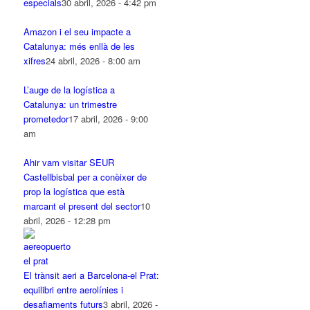
especials
30 abril, 2026 - 4:42 pm
Amazon i el seu impacte a
Catalunya: més enllà de les
xifres
24 abril, 2026 - 8:00 am
L’auge de la logística a
Catalunya: un trimestre
prometedor
17 abril, 2026 - 9:00
am
Ahir vam visitar SEUR
Castellbisbal per a conèixer de
prop la logística que està
marcant el present del sector
10
abril, 2026 - 12:28 pm
El trànsit aeri a Barcelona-el Prat:
equilibri entre aerolínies i
desafiaments futurs
3 abril, 2026 -