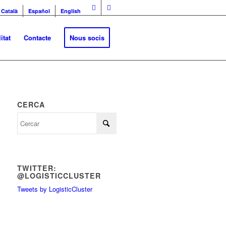
Català
Español
English
itat
Contacte
Nous socis
CERCA
TWITTER:
@LOGISTICCLUSTER
Tweets by LogisticCluster