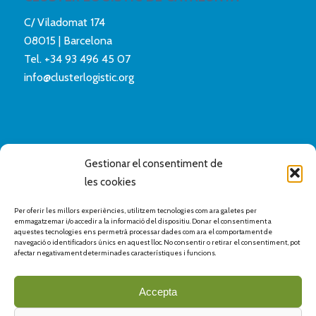
C/ Viladomat 174
08015 | Barcelona
Tel.
+34 93 496 45 07
info@clusterlogistic.org
Gestionar el consentiment de
les cookies
Per oferir les millors experiències, utilitzem tecnologies com ara galetes per
emmagatzemar i/o accedir a la informació del dispositiu. Donar el consentiment a
aquestes tecnologies ens permetrà processar dades com ara el comportament de
navegació o identificadors únics en aquest lloc. No consentir o retirar el consentiment, pot
afectar negativament determinades característiques i funcions.
Accepta