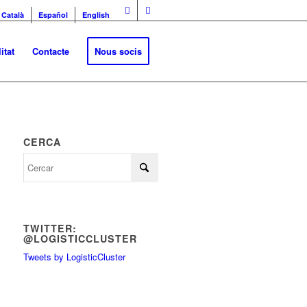
Català
Español
English
itat
Contacte
Nous socis
CERCA
TWITTER:
@LOGISTICCLUSTER
Tweets by LogisticCluster