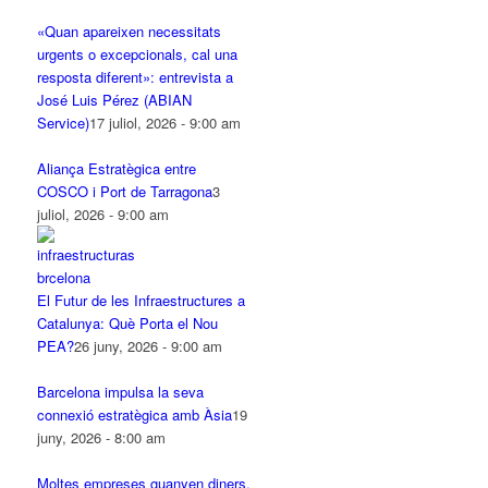
«Quan apareixen necessitats
urgents o excepcionals, cal una
resposta diferent»: entrevista a
José Luis Pérez (ABIAN
Service)
17 juliol, 2026 - 9:00 am
Aliança Estratègica entre
COSCO i Port de Tarragona
3
juliol, 2026 - 9:00 am
El Futur de les Infraestructures a
Catalunya: Què Porta el Nou
PEA?
26 juny, 2026 - 9:00 am
Barcelona impulsa la seva
connexió estratègica amb Àsia
19
juny, 2026 - 8:00 am
Moltes empreses guanyen diners.