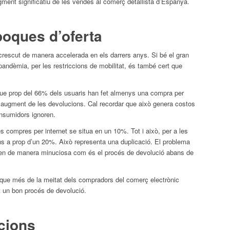
gment significatiu de les vendes al comerç detallista d’Espanya.
oques d’oferta
crescut de manera accelerada en els darrers anys. Si bé el gran
pandèmia, per les restriccions de mobilitat, és també cert que
.
ue prop del 66% dels usuaris han fet almenys una compra per
 l’augment de les devolucions. Cal recordar que això genera costos
nsumidors ignoren.
s compres per internet se situa en un 10%. Tot i això, per a les
ins a prop d’un 20%. Això representa una duplicació. El problema
sen de manera minuciosa com és el procés de devolució abans de
que més de la meitat dels compradors del comerç electrònic
t un bon procés de devolució.
cions