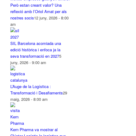
Però estan creant valor? Una
reflexió amb l’Oriol Amat per als
nostres socis
12 juny, 2026 - 8:00
am
SIL Barcelona acomiada una
edició històrica i enfoca ja la
seva transformació en 2027
5
juny, 2026 - 9:00 am
L’Auge de la Logística :
Transformació i Desafiaments
29
maig, 2026 - 8:00 am
Kern Pharma va mostrar al
Clúster Logístic la logística que