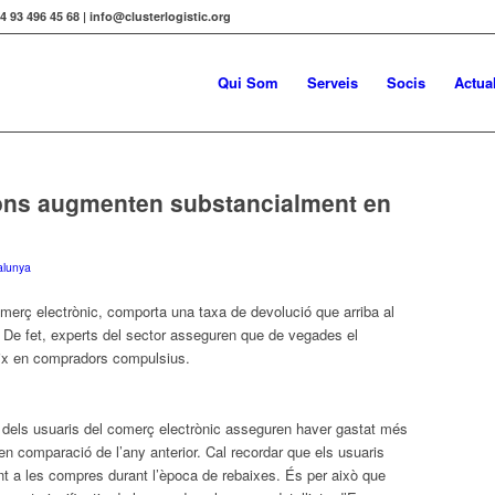
34 93 496 45 68 | info@clusterlogistic.org
Qui Som
Serveis
Socis
Actual
ns augmenten substancialment en
alunya
omerç electrònic, comporta una taxa de devolució que arriba al
 De fet, experts del sector asseguren que de vegades el
ix en compradors compulsius.
dels usuaris del comerç electrònic asseguren haver gastat més
en comparació de l’any anterior. Cal recordar que els usuaris
t a les compres durant l’època de rebaixes. És per això que