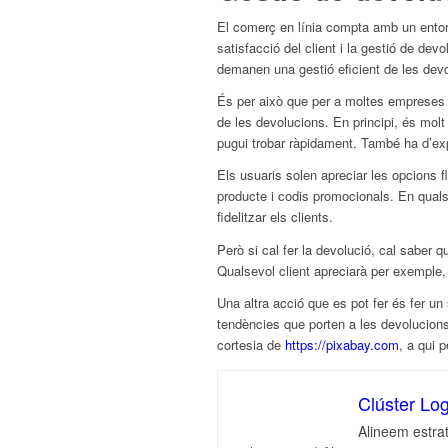
El comerç en línia compta amb un entorn
satisfacció del client i la gestió de dev
demanen una gestió eficient de les dev
És per això que per a moltes empreses 
de les devolucions. En principi, és molt
pugui trobar ràpidament. També ha d’exp
Els usuaris solen apreciar les opcions 
producte i codis promocionals. En qual
fidelitzar els clients.
Però si cal fer la devolució, cal saber q
Qualsevol client apreciarà per exemple
Una altra acció que es pot fer és fer un
tendències que porten a les devolucions
cortesia de
https://pixabay.com
, a qui 
Clúster Log
Alineem estrat