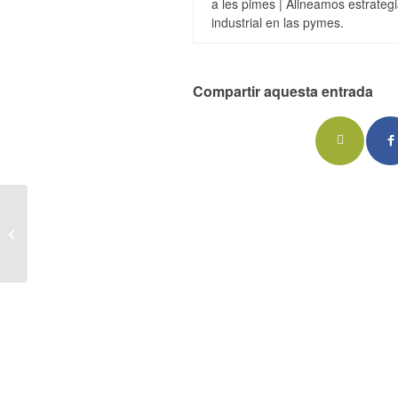
a les pimes | Alineamos estrateg
industrial en las pymes.
Compartir aquesta entrada
Trànsit de mercaderies
del Port va caure un
11% al juliol