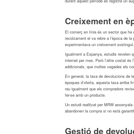
durant aquest període es registra un au
Creixement en èp
El comerç en línia és un sector que ha 
recolzament el va rebre a l’època de la 
experimentava un creixement sostingut
Igualment a Espanya, estudis revelen q
internet per mes. Però l’altre costat és
addicionals, que moltes vegades els co
En general, la taxa de devolucions de le
èpoques d’oferta, aquesta taxa arriba f
rau igualment que els compradors revi
fer-se amb un producte.
Un estudi realitzat per MRW assenyala 
abandonen la compra si no està garanti
Gestió de devolu