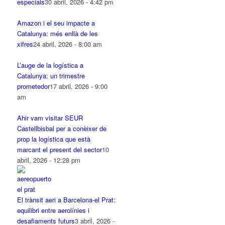
especials
30 abril, 2026 - 4:42 pm
Amazon i el seu impacte a
Catalunya: més enllà de les
xifres
24 abril, 2026 - 8:00 am
L’auge de la logística a
Catalunya: un trimestre
prometedor
17 abril, 2026 - 9:00
am
Ahir vam visitar SEUR
Castellbisbal per a conèixer de
prop la logística que està
marcant el present del sector
10
abril, 2026 - 12:28 pm
El trànsit aeri a Barcelona-el Prat:
equilibri entre aerolínies i
desafiaments futurs
3 abril, 2026 -