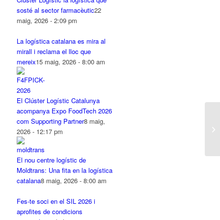
sosté al sector farmacèutic
22
maig, 2026 - 2:09 pm
La logística catalana es mira al
mirall i reclama el lloc que
mereix
15 maig, 2026 - 8:00 am
El Clúster Logístic Catalunya
acompanya Expo FoodTech 2026
com Supporting Partner
8 maig,
2026 - 12:17 pm
El nou centre logístic de
Moldtrans: Una fita en la logística
catalana
8 maig, 2026 - 8:00 am
Fes-te soci en el SIL 2026 i
aprofites de condicions