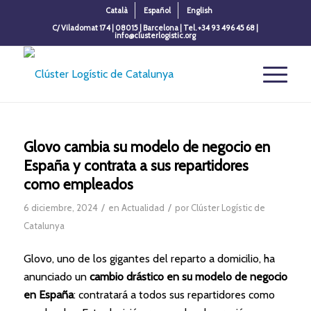
Català
Español
English
C/ Viladomat 174 | 08015 | Barcelona | Tel. +34 93 496 45 68 |
info@clusterlogistic.org
Glovo cambia su modelo de negocio en
España y contrata a sus repartidores
como empleados
/
/
6 diciembre, 2024
en
Actualidad
por
Clúster Logístic de
Catalunya
Glovo, uno de los gigantes del reparto a domicilio, ha
anunciado un
cambio drástico en su modelo de negocio
en España
: contratará a todos sus repartidores como