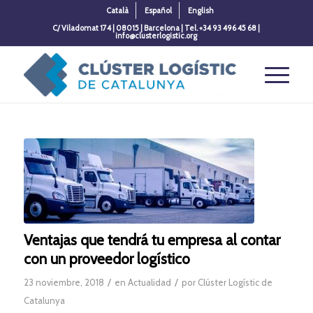
Català
Español
English
C/ Viladomat 174 | 08015 | Barcelona | Tel. +34 93 496 45 68 |
info@clusterlogistic.org
Ventajas que tendrá tu empresa al contar
con un proveedor logístico
/
/
23 noviembre, 2018
en
Actualidad
por
Clúster Logístic de
Catalunya