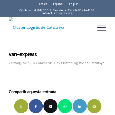
Català
Español
English
C/ Viladomat 174 | 08015 | Barcelona | Tel. +34 93 496 45 68 |
info@clusterlogistic.org
van-express
/
/
24 maig, 2017
0 Comments
by
Clúster Logístic de Catalunya
Compartir aquesta entrada