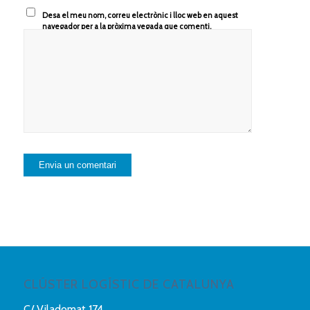
Desa el meu nom, correu electrònic i lloc web en aquest
navegador per a la pròxima vegada que comenti.
CLÚSTER LOGÍSTIC DE CATALUNYA
C/ Viladomat 174