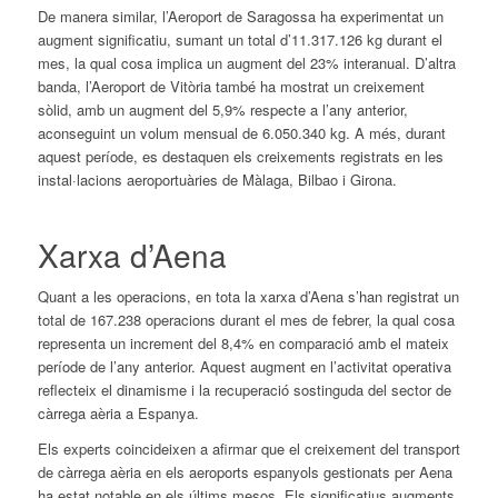
De manera similar, l’Aeroport de Saragossa ha experimentat un
augment significatiu, sumant un total d’11.317.126 kg durant el
mes, la qual cosa implica un augment del 23% interanual. D’altra
banda, l’Aeroport de Vitòria també ha mostrat un creixement
sòlid, amb un augment del 5,9% respecte a l’any anterior,
aconseguint un volum mensual de 6.050.340 kg. A més, durant
aquest període, es destaquen els creixements registrats en les
instal·lacions aeroportuàries de Màlaga, Bilbao i Girona.
Xarxa d’Aena
Quant a les operacions, en tota la xarxa d’Aena s’han registrat un
total de 167.238 operacions durant el mes de febrer, la qual cosa
representa un increment del 8,4% en comparació amb el mateix
període de l’any anterior. Aquest augment en l’activitat operativa
reflecteix el dinamisme i la recuperació sostinguda del sector de
càrrega aèria a Espanya.
Els experts coincideixen a afirmar que el creixement del transport
de càrrega aèria en els aeroports espanyols gestionats per Aena
ha estat notable en els últims mesos. Els significatius augments