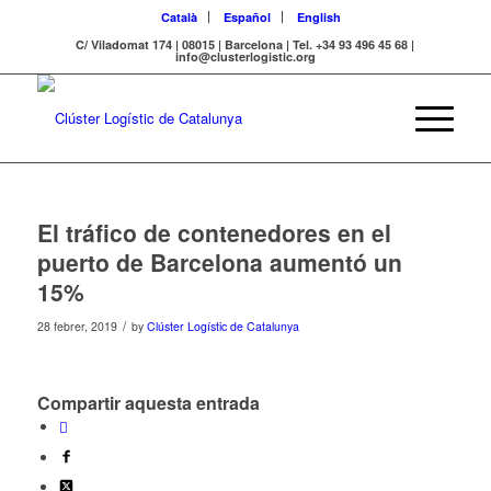
Català
Español
English
C/ Viladomat 174 | 08015 | Barcelona | Tel. +34 93 496 45 68 |
info@clusterlogistic.org
El tráfico de contenedores en el
puerto de Barcelona aumentó un
15%
/
28 febrer, 2019
by
Clúster Logístic de Catalunya
Compartir aquesta entrada