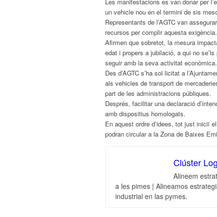
Les manifestacions es van donar per l’e
un vehicle nou en el termini de sis mes
Representants de l’AGTC van assegurar 
recursos per complir aquesta exigència.
Afirmen que sobretot, la mesura impac
edat i propers a jubilació, a qui no se’
seguir amb la seva activitat econòmica.
Des d’AGTC s’ha sol·licitat a l’Ajuntam
als vehicles de transport de mercaderie
part de les administracions públiques.
Després, facilitar una declaració d’inte
amb dispositius homologats.
En aquest ordre d’idees, tot just iniciï 
podran
circular
a la Zona de Baixes Em
Clúster Log
Alineem estrat
a les pimes | Alineamos estrateg
industrial en las pymes.