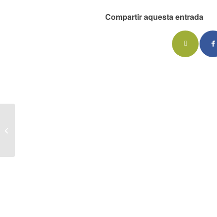
Compartir aquesta entrada
Fons Ports 4.0 obrirà
convocatòria aquest
gener