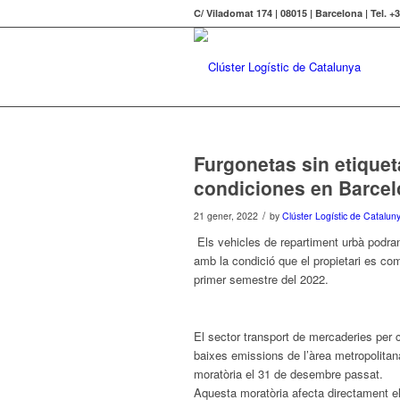
C/ Viladomat 174 | 08015 | Barcelona | Tel. +
Furgonetas sin etiquet
condiciones en Barce
/
21 gener, 2022
by
Clúster Logístic de Catalun
Els vehicles de repartiment urbà podr
amb la condició que el propietari es c
primer semestre del 2022.
El sector transport de mercaderies per 
baixes emissions de l’àrea metropolita
moratòria el 31 de desembre passat.
Aquesta moratòria afecta directament e