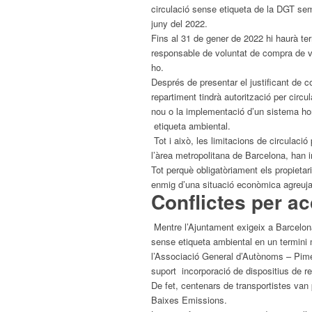
circulació sense
etiqueta
de la DGT semp
juny del 2022.
Fins al 31 de gener de 2022 hi haurà ter
responsable de voluntat de compra de veh
ho.
Després de presentar el justificant de 
repartiment tindrà autorització per
circul
nou o la implementació d’un sistema ho
etiqueta
ambiental
.
Tot i això, les limitacions de circulac
l’àrea metropolitana de
Barcelona
, ​​han
Tot perquè obligatòriament els propietar
enmig d’una situació econòmica agreuja
Conflictes per ac
Mentre l’Ajuntament exigeix ​​a
Barcelon
sense
etiqueta
ambiental
en un termini
l’Associació General d’Autònoms – Pime
suport incorporació de dispositius de r
De fet, centenars de transportistes van
Baixes Emissions.