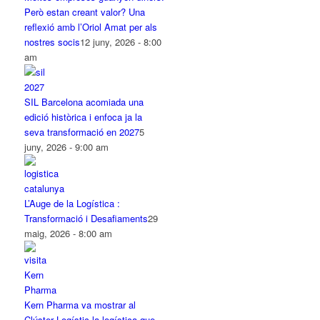
Però estan creant valor? Una
reflexió amb l’Oriol Amat per als
nostres socis
12 juny, 2026 - 8:00
am
SIL Barcelona acomiada una
edició històrica i enfoca ja la
seva transformació en 2027
5
juny, 2026 - 9:00 am
L’Auge de la Logística :
Transformació i Desafiaments
29
maig, 2026 - 8:00 am
Kern Pharma va mostrar al
Clúster Logístic la logística que