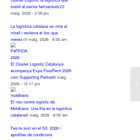
sosté al sector farmacèutic
22
maig, 2026 - 2:09 pm
La logística catalana es mira al
mirall i reclama el lloc que
mereix
15 maig, 2026 - 8:00 am
El Clúster Logístic Catalunya
acompanya Expo FoodTech 2026
com Supporting Partner
8 maig,
2026 - 12:17 pm
El nou centre logístic de
Moldtrans: Una fita en la logística
catalana
8 maig, 2026 - 8:00 am
Fes-te soci en el SIL 2026 i
aprofites de condicions