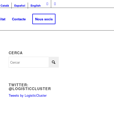
Català
Español
English
itat
Contacte
Nous socis
CERCA
TWITTER:
@LOGISTICCLUSTER
Tweets by LogisticCluster