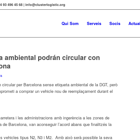
34 93 496 45 68 | info@clusterlogistic.org
Qui Som
Serveis
Socis
Actual
a ambiental podrán circular con
lona
ya
an
circular
per
Barcelona
sense
etiqueta
ambiental
de la DGT, però
omprometi a comprar un vehicle nou de reemplaçament durant el
carretera i les administracions amb ingerència a les zones de
na de
Barcelona
, ​​van aconseguir l’acord abans que finalitzés la
ls vehicles tipus N2, N3 i M2. Amb això serà possible la seva