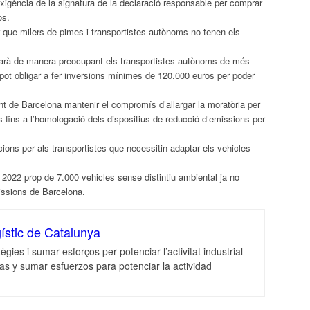
xigència de la signatura de la declaració responsable per comprar
os.
que milers de pimes i transportistes autònoms no tenen els
tarà de manera preocupant els transportistes autònoms de més
ls pot obligar a fer inversions mínimes de 120.000 euros per poder
ent de
Barcelona
mantenir el compromís d’allargar la moratòria per
s fins a l’homologació dels dispositius de reducció d’emissions per
ncions per als transportistes que necessitin adaptar els vehicles
el 2022 prop de 7.000 vehicles sense distintiu
ambiental
ja no
issions de
Barcelona
.
ístic de Catalunya
ègies i sumar esforços per potenciar l’activitat industrial
ias y sumar esfuerzos para potenciar la actividad