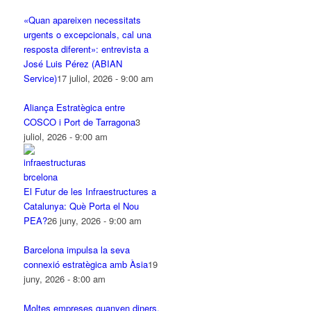
«Quan apareixen necessitats
urgents o excepcionals, cal una
resposta diferent»: entrevista a
José Luis Pérez (ABIAN
Service)
17 juliol, 2026 - 9:00 am
Aliança Estratègica entre
COSCO i Port de Tarragona
3
juliol, 2026 - 9:00 am
El Futur de les Infraestructures a
Catalunya: Què Porta el Nou
PEA?
26 juny, 2026 - 9:00 am
Barcelona impulsa la seva
connexió estratègica amb Àsia
19
juny, 2026 - 8:00 am
Moltes empreses guanyen diners.