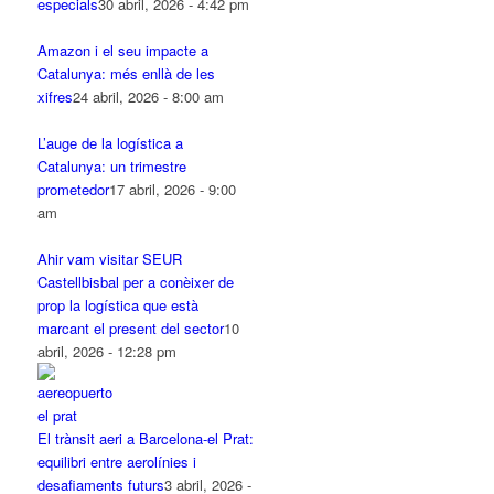
especials
30 abril, 2026 - 4:42 pm
Amazon i el seu impacte a
Catalunya: més enllà de les
xifres
24 abril, 2026 - 8:00 am
L’auge de la logística a
Catalunya: un trimestre
prometedor
17 abril, 2026 - 9:00
am
Ahir vam visitar SEUR
Castellbisbal per a conèixer de
prop la logística que està
marcant el present del sector
10
abril, 2026 - 12:28 pm
El trànsit aeri a Barcelona-el Prat:
equilibri entre aerolínies i
desafiaments futurs
3 abril, 2026 -