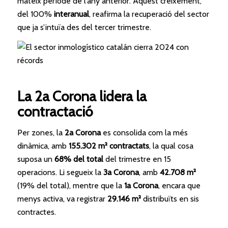
mateix període de l’any anterior. Aquest creixement,
del 100%
interanual
, reafirma la recuperació del sector
que ja s’intuïa des del tercer trimestre.
La 2a Corona lidera la
contractació
Per zones, la
2a Corona
es consolida com la més
dinàmica, amb
155.302 m² contractats
, la qual cosa
suposa un
68% del total
del trimestre en 15
operacions. Li segueix la
3a Corona
, amb
42.708 m²
(19% del total), mentre que la
1a Corona
, encara que
menys activa, va registrar
29.146 m²
distribuïts en sis
contractes.