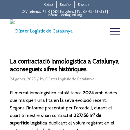
Català
Español
English
C/ Viladomat 174 | 08015 | Barcelona | Tel. +34 93 496 45 68 |
info@clusterlogistic.org
La contractació inmologística a Catalunya
aconsegueix xifres històriques
/
24 gener, 2025
by
Clúster Logístic de Catalunya
El mercat inmologístico català tanca
2024
amb dades
que marquen una fita en la seva evolució recent.
Segons l’informe presentat per Forcadell, durant el
quart trimestre s’han contractat
227.156 m² de
superfície logística
, duplicant el volum registrat en el