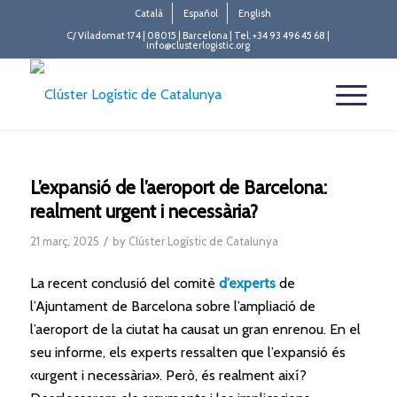
Català
Español
English
C/ Viladomat 174 | 08015 | Barcelona | Tel. +34 93 496 45 68 |
info@clusterlogistic.org
L’expansió de l’aeroport de Barcelona:
realment urgent i necessària?
/
21 març, 2025
by
Clúster Logístic de Catalunya
La recent conclusió del comitè
d’experts
de
l’Ajuntament de Barcelona sobre l’ampliació de
l’aeroport de la ciutat ha causat un gran enrenou. En el
seu informe, els experts ressalten que l’expansió és
«urgent i necessària». Però, és realment així?