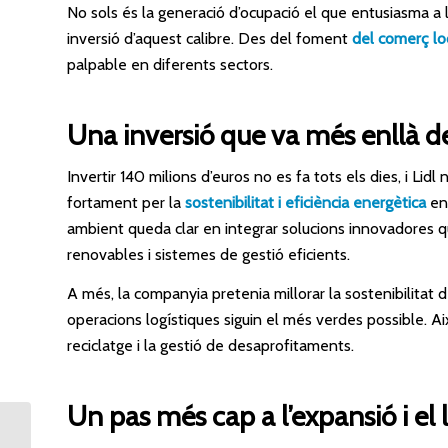
No sols és la generació d’ocupació el que entusiasma a 
inversió d’aquest calibre. Des del foment
del comerç lo
palpable en diferents sectors.
Una inversió que va més enllà 
Invertir 140 milions d’euros no es fa tots els dies, i Lidl 
fortament per la
sostenibilitat i eficiència energètica
en 
ambient queda clar en integrar solucions innovadores qu
renovables i sistemes de gestió eficients.
A més, la companyia pretenia millorar la sostenibilitat
operacions logístiques siguin el més verdes possible. Ai
reciclatge i la gestió de desaprofitaments.
Un pas més cap a l’expansió i el 
La futura autopista