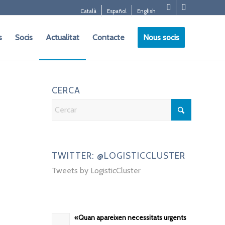
Català
Español
English
s
Socis
Actualitat
Contacte
Nous socis
CERCA
TWITTER: @LOGISTICCLUSTER
Tweets by LogisticCluster
«Quan apareixen necessitats urgents