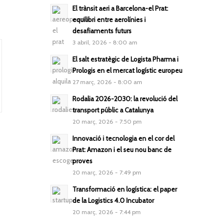
El trànsit aeri a Barcelona-el Prat:
equilibri entre aerolínies i
desafiaments futurs
3 abril, 2026 - 8:00 am
El salt estratègic de Logista Pharma i
Prologis en el mercat logístic europeu
27 març, 2026 - 8:00 am
Rodalia 2026-2030: la revolució del
transport públic a Catalunya
20 març, 2026 - 7:50 pm
Innovació i tecnologia en el cor del
Prat: Amazon i el seu nou banc de
proves
20 març, 2026 - 7:49 pm
Transformació en logística: el paper
de la Logistics 4.0 Incubator
20 març, 2026 - 7:44 pm