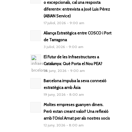
o excepcionals, cal una resposta
diferent»: entrevista a José Luis Pérez
(ABIAN Service)
17 juliol, 2026 - 9:00 am
Aliança Estratègica entre COSCO i Port
de Tarragona
3 juliol, 2026 - 9:00 am
El Futur de les Infraestructures a
Catalunya: Què Porta el Nou PEA?
26 juny, 2026 - 9:00 am
Barcelona impulsa la seva connexió
estratègica amb Àsia
19 juny, 2026 - 8:00 am
Moltes empreses guanyen diners.
Però estan creant valor? Una reflexió
amb l’Oriol Amat per als nostres socis
12 juny, 2026 - 8:00 am