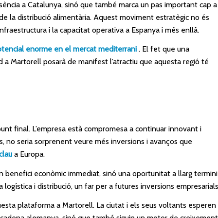
esència a Catalunya, sinó que també marca un pas important cap a
de la distribució alimentària. Aquest moviment estratègic no és
infraestructura i la capacitat operativa a Espanya i més enllà.
tencial enorme en el mercat mediterrani
. El fet que una
ud a Martorell posarà de manifest l’atractiu que aquesta regió té
punt final. L’empresa està compromesa a continuar innovant i
, no seria sorprenent veure més inversions i avanços que
clau
a Europa.
 benefici econòmic immediat, sinó una oportunitat a llarg termini
logística i distribució, un far per a futures inversions empresarials
uesta plataforma a Martorell. La ciutat i els seus voltants esperen
la cadena alemanya, sinó que també siguin un motor de creixement