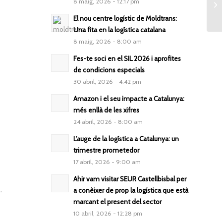
8 maig, 2026 - 12:17 pm
El nou centre logístic de Moldtrans:
Una fita en la logística catalana
8 maig, 2026 - 8:00 am
Fes-te soci en el SIL 2026 i aprofites
de condicions especials
30 abril, 2026 - 4:42 pm
Amazon i el seu impacte a Catalunya:
més enllà de les xifres
24 abril, 2026 - 8:00 am
L’auge de la logística a Catalunya: un
trimestre prometedor
17 abril, 2026 - 9:00 am
Ahir vam visitar SEUR Castellbisbal per
.
a conèixer de prop la logística que està
marcant el present del sector
10 abril, 2026 - 12:28 pm