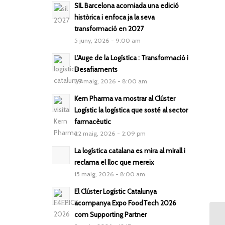
SIL Barcelona acomiada una edició
històrica i enfoca ja la seva
transformació en 2027
5 juny, 2026 - 9:00 am
L’Auge de la Logística : Transformació i
Desafiaments
29 maig, 2026 - 8:00 am
Kern Pharma va mostrar al Clúster
Logístic la logística que sosté al sector
farmacèutic
22 maig, 2026 - 2:09 pm
La logística catalana es mira al mirall i
reclama el lloc que mereix
15 maig, 2026 - 8:00 am
El Clúster Logístic Catalunya
acompanya Expo FoodTech 2026
com Supporting Partner