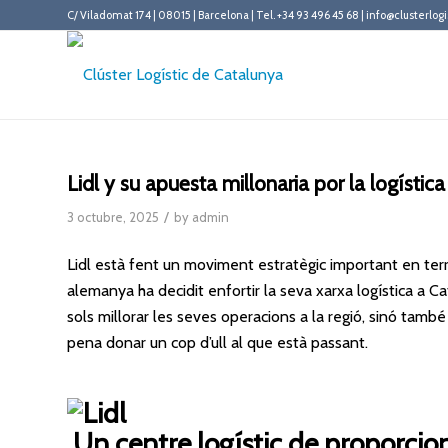
C/ Viladomat 174 | 08015 | Barcelona | Tel. +34 93 496 45 68 | info@clusterlogi
Lidl y su apuesta millonaria por la logística
/
3 octubre, 2025
by
admin
Lidl està fent un moviment estratègic important en ter
alemanya ha decidit enfortir la seva xarxa logística a 
sols millorar les seves operacions a la regió, sinó també 
pena donar un cop d’ull al que està passant.
Un centre logístic de proporcion