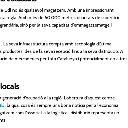
a de Lidl no és qualsevol magatzem. Amb una impressionant
tota regla. Amb més de 60.000 metres quadrats de superfície
va grandària, sinó per la seva capacitat d’emmagatzematge i
. La seva infraestructura compta amb tecnologia d’última
 productes, des de la seva recepció fins a la seva distribució. A
ribució de mercaderies per tota Catalunya i potencialment en altres
locals
a generació d’ocupació a la regió. L’obertura d’aquest centre
ll
, la qual cosa és sempre una bona notícia per a l’economia
gatzem com l’associat a la logística i distribució representa un
nts.