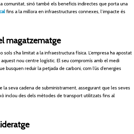
la comunitat, sinó també els beneficis indirectes que porta una
cal
fins a la millora en infraestructures connexes, l’impacte és
del magatzematge
no sols s’ha limitat a la infraestructura física. L’empresa ha apostat
aquest nou centre logístic. El seu compromís amb el medi
e busquen reduir la petjada de carboni, com l’ús d’energies
 de la seva cadena de subministrament, assegurant que les seves
xò inclou des dels mètodes de transport utilitzats fins al
lideratge