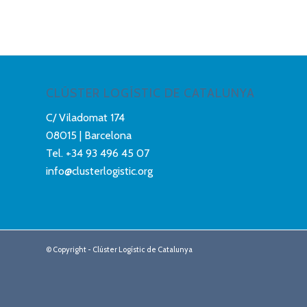
CLÚSTER LOGÍSTIC DE CATALUNYA
C/ Viladomat 174
08015 | Barcelona
Tel.
+34 93 496 45 07
info@clusterlogistic.org
© Copyright - Clúster Logístic de Catalunya