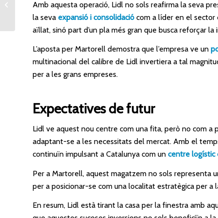
ferroviària Saragossa-
Amb aquesta operació, Lidl no sols reafirma la seva pr
Catalunya: un nou
la seva
expansió i consolidació
com a líder en el sector 
impuls per al Corredor...
aïllat, sinó part d’un pla més gran que busca reforçar la 
L’aposta per Martorell demostra que l’empresa ve un
po
multinacional del calibre de Lidl invertiera a tal magnit
per a les grans empreses.
Expectatives de futur
Lidl ve aquest nou centre com una fita, però no com a 
adaptant-se a les necessitats del mercat. Amb el temps
continuïn impulsant a Catalunya com un
centre logístic 
Per a Martorell, aquest magatzem no sols representa un
per a posicionar-se com una localitat estratègica per a la 
En resum, Lidl està tirant la casa per la finestra amb aq
que aquestes sucoses inversions no sols beneficiïn a 