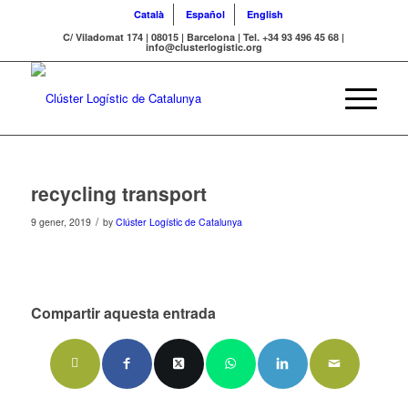
Català
Español
English
C/ Viladomat 174 | 08015 | Barcelona | Tel. +34 93 496 45 68 |
info@clusterlogistic.org
recycling transport
/
9 gener, 2019
by
Clúster Logístic de Catalunya
Compartir aquesta entrada